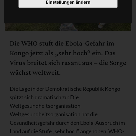
Einstellungen ändern
Die WHO stuft die Ebola-Gefahr im
Kongo jetzt als „sehr hoch“ ein. Das
Virus breitet sich rasant aus – die Sorge
wächst weltweit.
Die Lage in der Demokratische Republik Kongo
spitzt sich dramatisch zu: Die
Weltgesundheitsorganisation
Weltgesundheitsorganisation hat die
Gesundheitsgefahr durch den Ebola-Ausbruch im
Land auf die Stufe „sehr hoch“ angehoben. WHO-