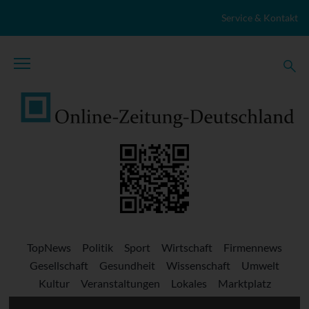
Zum Inhalt springen
Service & Kontakt
TopNews
Politik
Sport
Wirtschaft
Firmennews
Gesellschaft
Gesundheit
Wissenschaft
Umwelt
Kultur
Veranstaltungen
Lokales
Marktplatz
Stellenangebote