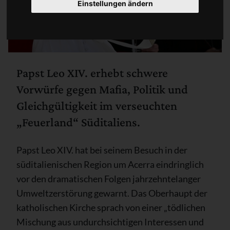
Einstellungen ändern
Papst Leo XIV. erhebt schwere
Vorwürfe gegen Mafia, Politik und
Gleichgültigkeit im verseuchten
„Feuerland“ Süditaliens.
Papst Leo XIV. hat bei seinem Besuch in der
süditalienischen Region um Acerra eindringlich
vor den dramatischen Folgen jahrzehntelanger
Umweltzerstörung gewarnt. Das Oberhaupt der
katholischen Kirche sprach von einer „tödlichen
Mischung aus undurchsichtigen Interessen und