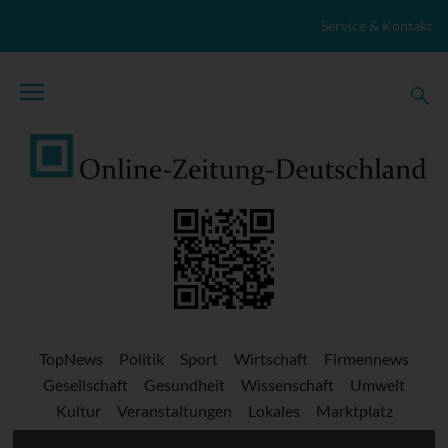
Zum Inhalt springen
Service & Kontakt
TopNews
Politik
Sport
Wirtschaft
Firmennews
Gesellschaft
Gesundheit
Wissenschaft
Umwelt
Kultur
Veranstaltungen
Lokales
Marktplatz
Stellenangebote