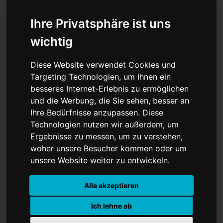
Ihre Privatsphäre ist uns
wichtig
„Feuerland“ in Italien:
Diese Website verwendet Cookies und
Papst Leo XIV. klagt
Targeting Technologien, um Ihnen ein
besseres Internet-Erlebnis zu ermöglichen
Mafia-Giftmüll und
und die Werbung, die Sie sehen, besser an
Staatsversagen an
Ihre Bedürfnisse anzupassen. Diese
Technologien nutzen wir außerdem, um
Ergebnisse zu messen, um zu verstehen,
woher unsere Besucher kommen oder um
unsere Website weiter zu entwickeln.
Alle akzeptieren
Ich lehne ab