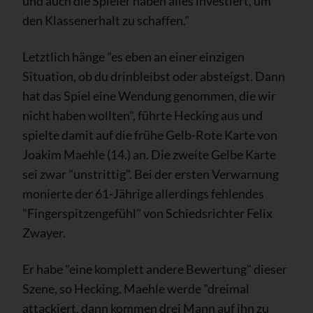
und auch die Spieler haben alles investiert, um
den Klassenerhalt zu schaffen."
Letztlich hänge "es eben an einer einzigen
Situation, ob du drinbleibst oder absteigst. Dann
hat das Spiel eine Wendung genommen, die wir
nicht haben wollten", führte Hecking aus und
spielte damit auf die frühe Gelb-Rote Karte von
Joakim Maehle (14.) an. Die zweite Gelbe Karte
sei zwar "unstrittig". Bei der ersten Verwarnung
monierte der 61-Jährige allerdings fehlendes
"Fingerspitzengefühl" von Schiedsrichter Felix
Zwayer.
Er habe "eine komplett andere Bewertung" dieser
Szene, so Hecking. Maehle werde "dreimal
attackiert, dann kommen drei Mann auf ihn zu