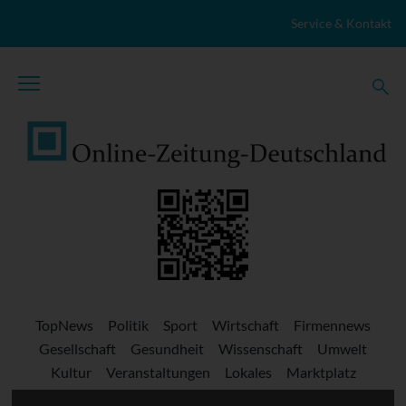
Zum Inhalt springen
Service & Kontakt
TopNews
Politik
Sport
Wirtschaft
Firmennews
Gesellschaft
Gesundheit
Wissenschaft
Umwelt
Kultur
Veranstaltungen
Lokales
Marktplatz
Stellenangebote