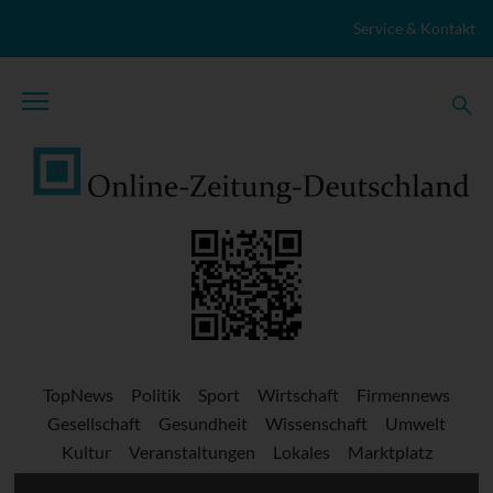
Zum Inhalt springen
Service & Kontakt
TopNews
Politik
Sport
Wirtschaft
Firmennews
Gesellschaft
Gesundheit
Wissenschaft
Umwelt
Kultur
Veranstaltungen
Lokales
Marktplatz
Stellenangebote