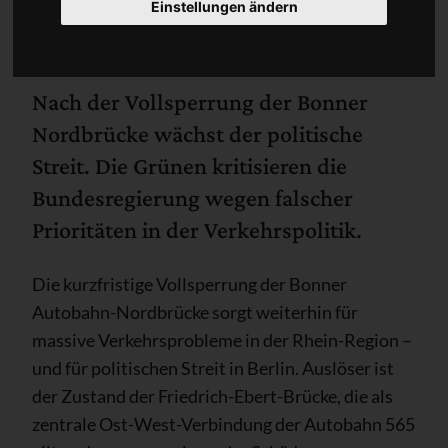
Einstellungen ändern
Nach der Vollsperrung der Bonner
Nordbrücke wächst der politische
Streit. Die Grünen kritisieren die
Bundesregierung wegen falscher
Prioritäten in der Verkehrspolitik.
Die kurzfristige Vollsperrung der Bonner
Autobahn-Nordbrücke sorgt weiterhin für
massive Verkehrsprobleme in der Rhein-Region –
und für politischen Streit in Berlin. Auslöser ist
der Zustand der Friedrich-Ebert-Brücke, die als
zentrale Ost-West-Verbindung der Autobahn 565