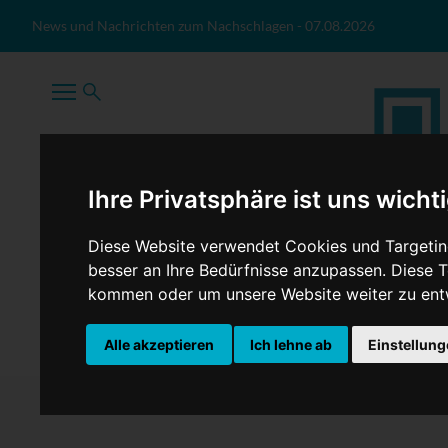
Zum Inhalt springen
News und Nachrichten zum Nachschlagen
-
07.08.2026
Ihre Privatsphäre ist uns wicht
Diese Website verwendet Cookies und Targeting
besser an Ihre Bedürfnisse anzupassen. Diese
kommen oder um unsere Website weiter zu ent
TopNews
Politik
Sport
Wirtschaft
Firmennews
Alle akzeptieren
Ich lehne ab
Einstellun