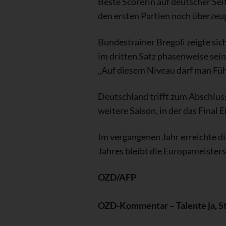
Beste Scorerin auf deutscher Sei
den ersten Partien noch überzeug
Bundestrainer Bregoli zeigte sich
im dritten Satz phasenweise sei
„Auf diesem Niveau darf man Füh
Deutschland trifft zum Abschluss
weitere Saison, in der das Final E
Im vergangenen Jahr erreichte di
Jahres bleibt die Europameisters
OZD/AFP
OZD-Kommentar – Talente ja, Sta