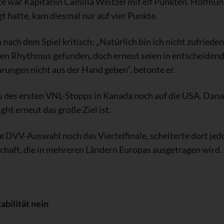
te war Kapitänin Camilla Weitzel mit elf Punkten. Hoffnung
t hatte, kam diesmal nur auf vier Punkte.
 nach dem Spiel kritisch: „Natürlich bin ich nicht zufriede
nen Rhythmus gefunden, doch erneut seien in entscheiden
rungen nicht aus der Hand geben“, betonte er.
 des ersten VNL-Stopps in Kanada noch auf die USA. Danach 
ight erneut das große Ziel ist.
e DVV-Auswahl noch das Viertelfinale, scheiterte dort jed
chaft, die in mehreren Ländern Europas ausgetragen wird.
bilität nein