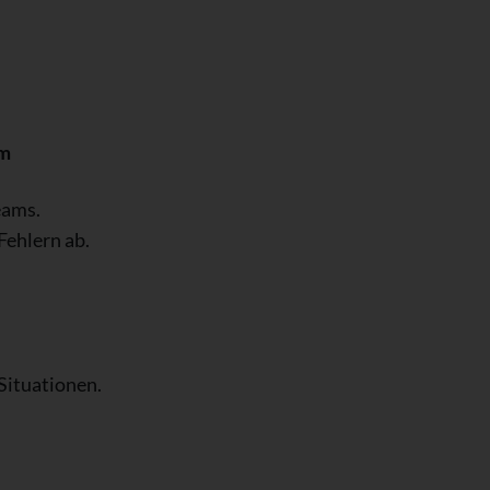
am
eams.
Fehlern ab.
 Situationen.