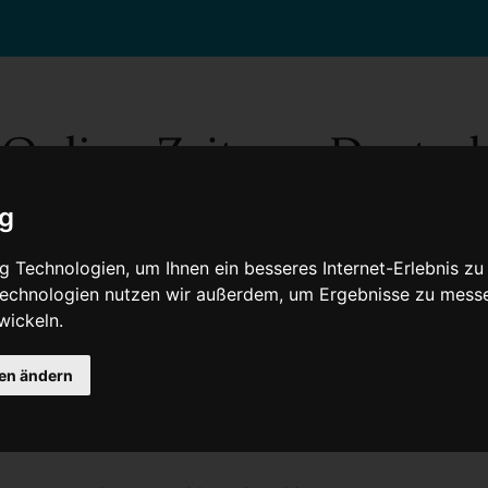
ig
 Technologien, um Ihnen ein besseres Internet-Erlebnis zu
 Technologien nutzen wir außerdem, um Ergebnisse zu mess
wickeln.
Gesellschaft
Gesundheit
Wissenschaft
Umwelt
Kultur
V
gen ändern