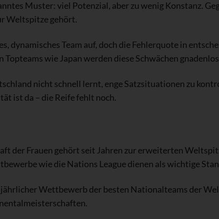
nntes Muster: viel Potenzial, aber zu wenig Konstanz. Ge
r Weltspitze gehört.
nges, dynamisches Team auf, doch die Fehlerquote in entsc
n Topteams wie Japan werden diese Schwächen gnadenlos 
chland nicht schnell lernt, enge Satzsituationen zu kontro
ät ist da – die Reife fehlt noch.
t der Frauen gehört seit Jahren zur erweiterten Weltspitz
ttbewerbe wie die Nations League dienen als wichtige St
n jährlicher Wettbewerb der besten Nationalteams der Welt 
nentalmeisterschaften.