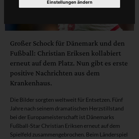
Einstellungen ändern
Großer Schock für Dänemark und den
Fußball: Christian Eriksen kollabiert
erneut auf dem Platz. Nun gibt es erste
positive Nachrichten aus dem
Krankenhaus.
Die Bilder sorgten weltweit für Entsetzen. Fünf
Jahre nach seinem dramatischen Herzstillstand
bei der Europameisterschaft ist Dänemarks
Fußball-Star Christian Eriksen erneut auf dem
Spielfeld zusammengebrochen. Beim Länderspiel