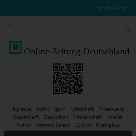
Zum Inhalt springen
Service & Kontakt
TopNews
Politik
Sport
Wirtschaft
Firmennews
Gesellschaft
Gesundheit
Wissenschaft
Umwelt
Kultur
Veranstaltungen
Lokales
Marktplatz
Stellenangebote