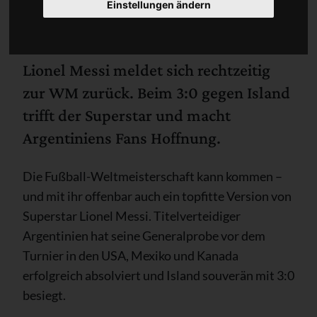
Einstellungen ändern
Lionel Messi meldet sich rechtzeitig
zur WM zurück. Beim 3:0 gegen Island
trifft der Superstar und macht
Argentiniens Fans Hoffnung.
Die Fußball-Weltmeisterschaft kann kommen –
und mit ihr offenbar auch ein topfitte Version von
Superstar Lionel Messi. Titelverteidiger
Argentinien hat seine Generalprobe vor dem
Turnier in den USA, Mexiko und Kanada
erfolgreich absolviert und Island souverän mit 3:0
besiegt.