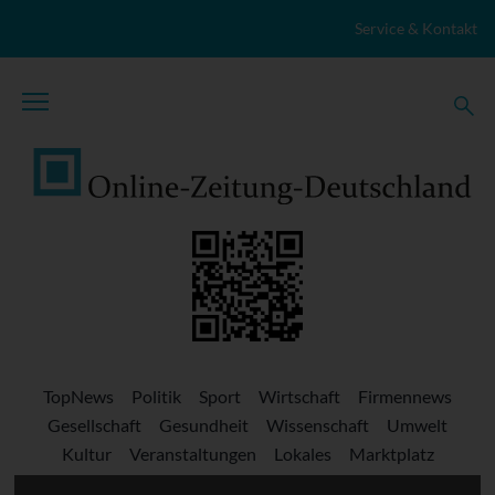
Zum Inhalt springen
Service & Kontakt
TopNews
Politik
Sport
Wirtschaft
Firmennews
Gesellschaft
Gesundheit
Wissenschaft
Umwelt
Kultur
Veranstaltungen
Lokales
Marktplatz
Stellenangebote