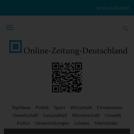
Zum Inhalt springen
Service & Kontakt
TopNews
Politik
Sport
Wirtschaft
Firmennews
Gesellschaft
Gesundheit
Wissenschaft
Umwelt
Kultur
Veranstaltungen
Lokales
Marktplatz
Stellenangebote