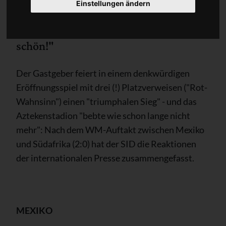
Einstellungen ändern
"¡Mexico, que lindo! - Mexiko, wie
schön!"
Der Gastgeber feiert in einem denkwürdigen
Eröffnungsspiel mit drei (!) Platzverweisen ("Rot-
Wahnsinn") einen "triumphalen Sieg" - und das
Aztekenstadion "bebte wie schon lange nicht
mehr": Nach dem WM-Auftakt zwischen Mexiko
und Südafrika (2:0) hat der SID die Reaktionen
der internationalen Presse zusammengefasst.
MEXIKO