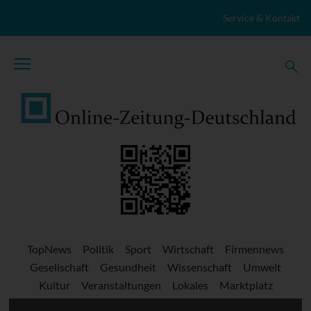
Zum Inhalt springen
Service & Kontakt
TopNews
Politik
Sport
Wirtschaft
Firmennews
Gesellschaft
Gesundheit
Wissenschaft
Umwelt
Kultur
Veranstaltungen
Lokales
Marktplatz
Stellenangebote