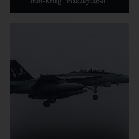
Iran-Krieg "inakzeptabel"