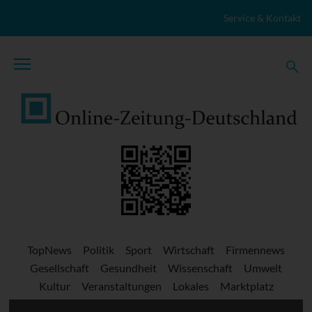
Zum Inhalt springen
Service & Kontakt
TopNews
Politik
Sport
Wirtschaft
Firmennews
Gesellschaft
Gesundheit
Wissenschaft
Umwelt
Kultur
Veranstaltungen
Lokales
Marktplatz
Stellenangebote