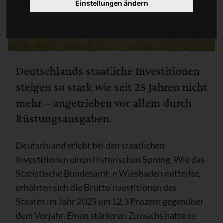
Einstellungen ändern
Deutschlands staatliche Investitionen
steigen so stark wie seit 25 Jahren nicht
mehr – angetrieben vor allem durch
Rüstungsausgaben.
Deutschland erlebt bei den staatlichen
Investitionen einen historischen Sprung. Wie das
Statistische Bundesamt in Wiesbaden mitteilte,
erhöhten sich die Bruttoinvestitionen des
Staates im Jahr 2025 um 12,3 Prozent gegenüber
dem Vorjahr. Einen stärkeren Zuwachs hatte es