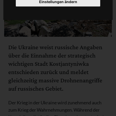
Einstellungen ändern
Die Ukraine weist russische Angaben
über die Einnahme der strategisch
wichtigen Stadt Kostjantyniwka
entschieden zurück und meldet
gleichzeitig massive Drohnenangriffe
auf russisches Gebiet.
Der Krieg in der Ukraine wird zunehmend auch
zum Krieg der Wahrnehmungen. Während der