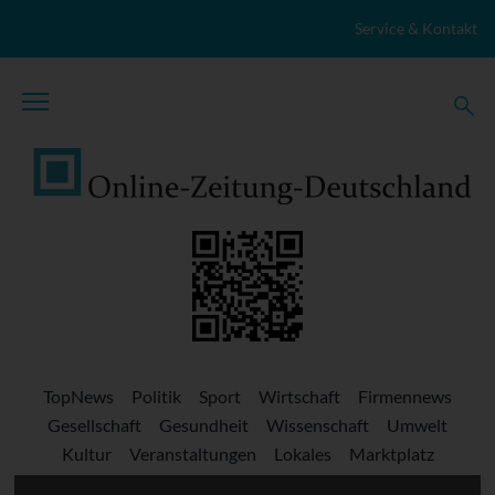
Zum Inhalt springen
Service & Kontakt
TopNews
Politik
Sport
Wirtschaft
Firmennews
Gesellschaft
Gesundheit
Wissenschaft
Umwelt
Kultur
Veranstaltungen
Lokales
Marktplatz
Stellenangebote