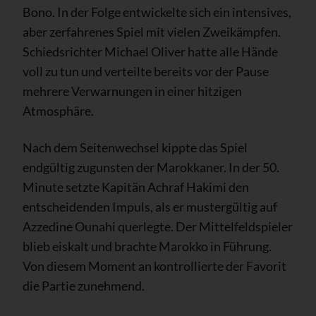
Bono. In der Folge entwickelte sich ein intensives,
aber zerfahrenes Spiel mit vielen Zweikämpfen.
Schiedsrichter Michael Oliver hatte alle Hände
voll zu tun und verteilte bereits vor der Pause
mehrere Verwarnungen in einer hitzigen
Atmosphäre.
Nach dem Seitenwechsel kippte das Spiel
endgültig zugunsten der Marokkaner. In der 50.
Minute setzte Kapitän Achraf Hakimi den
entscheidenden Impuls, als er mustergültig auf
Azzedine Ounahi querlegte. Der Mittelfeldspieler
blieb eiskalt und brachte Marokko in Führung.
Von diesem Moment an kontrollierte der Favorit
die Partie zunehmend.