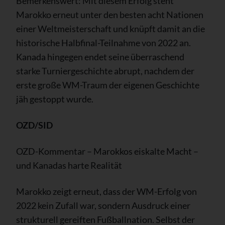
Bemerkenswert: Mit diesem Erfolg steht
Marokko erneut unter den besten acht Nationen
einer Weltmeisterschaft und knüpft damit an die
historische Halbfinal-Teilnahme von 2022 an.
Kanada hingegen endet seine überraschend
starke Turniergeschichte abrupt, nachdem der
erste große WM-Traum der eigenen Geschichte
jäh gestoppt wurde.
OZD/SID
OZD-Kommentar – Marokkos eiskalte Macht –
und Kanadas harte Realität
Marokko zeigt erneut, dass der WM-Erfolg von
2022 kein Zufall war, sondern Ausdruck einer
strukturell gereiften Fußballnation. Selbst der