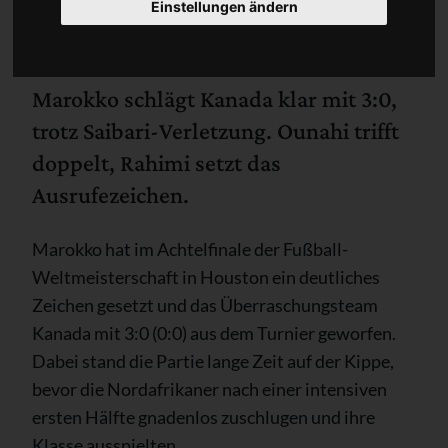
Einstellungen ändern
Marokko schlägt Kanada klar mit 3:0,
trotz Saibari-Verletzung. Ounahi trifft
doppelt, Rahimi setzt das
Ausrufezeichen.
Marokko hat im Achtelfinale der Fußball-
Weltmeisterschaft in Houston ein deutliches
Zeichen gesetzt und das Überraschungsteam
Kanada mit 3:0 (0:0) aus dem Turnier geworfen.
Dabei stand die Partie lange Zeit auf der Kippe,
bevor die Nordafrikaner nach einer intensiven
ersten Hälfte gnadenlos zuschlugen und ihre
Klasse ausspielten.