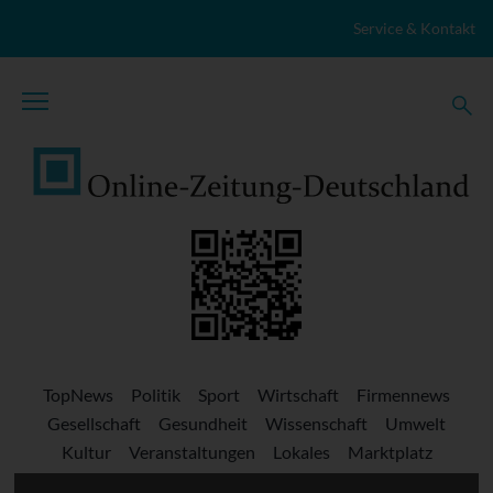
Zum Inhalt springen
Service & Kontakt
TopNews
Politik
Sport
Wirtschaft
Firmennews
Gesellschaft
Gesundheit
Wissenschaft
Umwelt
Kultur
Veranstaltungen
Lokales
Marktplatz
Stellenangebote