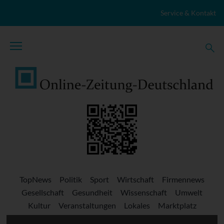
Zum Inhalt springen
Service & Kontakt
TopNews
Politik
Sport
Wirtschaft
Firmennews
Gesellschaft
Gesundheit
Wissenschaft
Umwelt
Kultur
Veranstaltungen
Lokales
Marktplatz
Stellenangebote