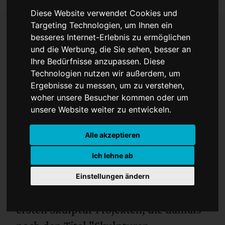
Diese Website verwendet Cookies und
Targeting Technologien, um Ihnen ein
besseres Internet-Erlebnis zu ermöglichen
und die Werbung, die Sie sehen, besser an
Engagement für „Giant
Ihre Bedürfnisse anzupassen. Diese
Pool Balls“
Technologien nutzen wir außerdem, um
Ergebnisse zu messen, um zu verstehen,
woher unsere Besucher kommen oder um
unsere Website weiter zu entwickeln.
Alle akzeptieren
Ich lehne ab
Einstellungen ändern
1977 wurde Claes Oldenburg zu den
ersten Skulptur Projekten, die damals