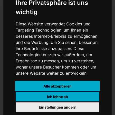
Ihre Privatsphäre ist uns
wichtig
Diese Website verwendet Cookies und
El capitalismo tiene la
Targeting Technologien, um Ihnen ein
culpa de todo
besseres Internet-Erlebnis zu ermöglichen
und die Werbung, die Sie sehen, besser an
Ihre Bedürfnisse anzupassen. Diese
Technologien nutzen wir außerdem, um
Ergebnisse zu messen, um zu verstehen,
woher unsere Besucher kommen oder um
unsere Website weiter zu entwickeln.
Alle akzeptieren
Ich lehne ab
Todos conocemos el problema de que
Einstellungen ändern
nos quede tanto mes al final del