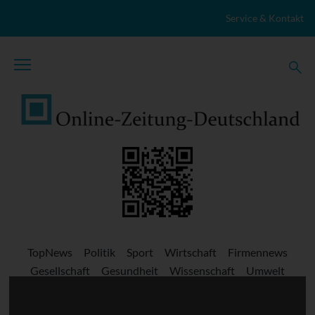
Zum Inhalt springen
Service & Kontakt
TopNews
Politik
Sport
Wirtschaft
Firmennews
Gesellschaft
Gesundheit
Wissenschaft
Umwelt
Kultur
Veranstaltungen
Lokales
Marktplatz
Stellenangebote