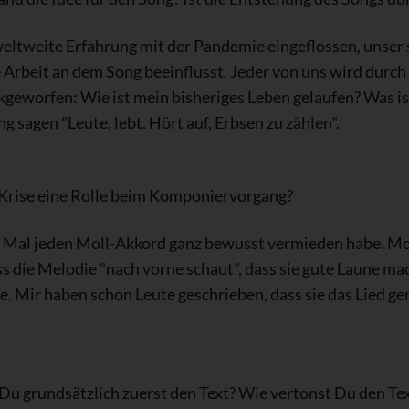
 weltweite Erfahrung mit der Pandemie eingeflossen, unse
Arbeit an dem Song beeinflusst. Jeder von uns wird durch
ckgeworfen: Wie ist mein bisheriges Leben gelaufen? Was is
ng sagen "Leute, lebt. Hört auf, Erbsen zu zählen".
 Krise eine Rolle beim Komponiervorgang?
s Mal jeden Moll-Akkord ganz bewusst vermieden habe. Moll
ss die Melodie "nach vorne schaut", dass sie gute Laune mac
e. Mir haben schon Leute geschrieben, dass sie das Lied 
Du grundsätzlich zuerst den Text? Wie vertonst Du den Te