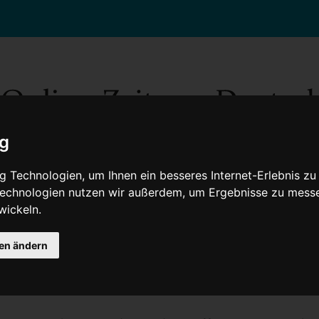
ig
 Technologien, um Ihnen ein besseres Internet-Erlebnis zu
 Technologien nutzen wir außerdem, um Ergebnisse zu mess
wickeln.
Gesellschaft
Gesundheit
Wissenschaft
Umwelt
Kultur
V
gen ändern