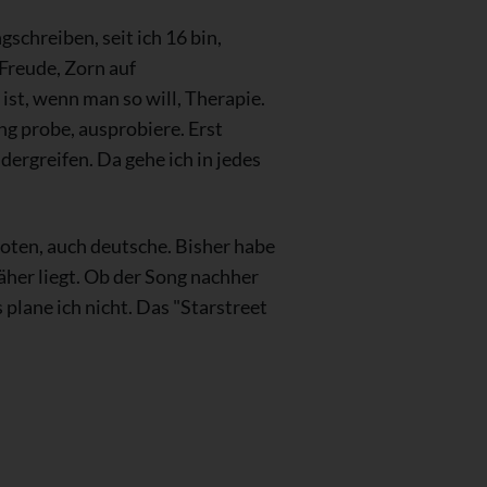
schreiben, seit ich 16 bin,
Freude, Zorn auf
 ist, wenn man so will, Therapie.
g probe, ausprobiere. Erst
dergreifen. Da gehe ich in jedes
boten, auch deutsche. Bisher habe
her liegt. Ob der Song nachher
 plane ich nicht. Das "Starstreet