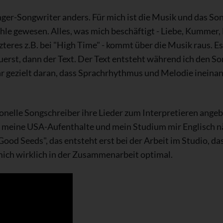
ger-Songwriter anders. Für mich ist die Musik und das Song
le gewesen. Alles, was mich beschäftigt - Liebe, Kummer, 
zteres z.B. bei "High Time" - kommt über die Musik raus. Es
rst, dann der Text. Der Text entsteht während ich den Son
ehr gezielt daran, dass Sprachrhythmus und Melodie ineinan
ionelle Songschreiber ihre Lieder zum Interpretieren ange
ch meine USA-Aufenthalte und mein Studium mir Englisch nä
ood Seeds", das entsteht erst bei der Arbeit im Studio, das
 mich wirklich in der Zusammenarbeit optimal.