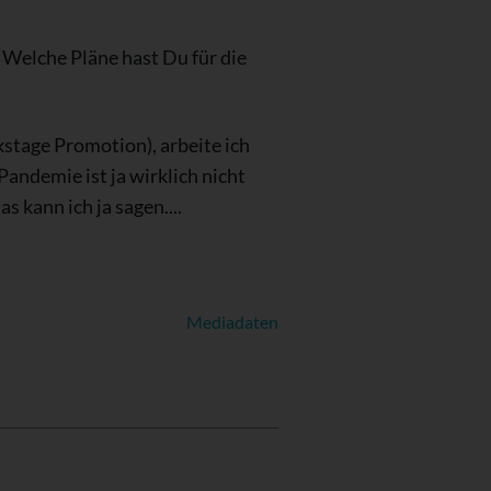
 Welche Pläne hast Du für die
kstage Promotion), arbeite ich
andemie ist ja wirklich nicht
s kann ich ja sagen....
Mediadaten