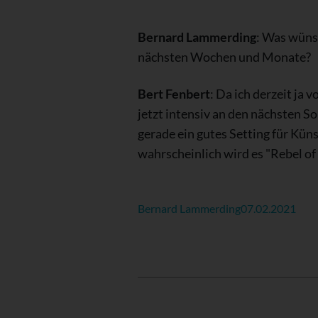
Bernard Lammerding
: Was wünsc
nächsten Wochen und Monate?
Bert Fenbert
: Da ich derzeit ja
jetzt intensiv an den nächsten S
gerade ein gutes Setting für Künst
wahrscheinlich wird es "Rebel of
Bernard Lammerding
07.02.2021