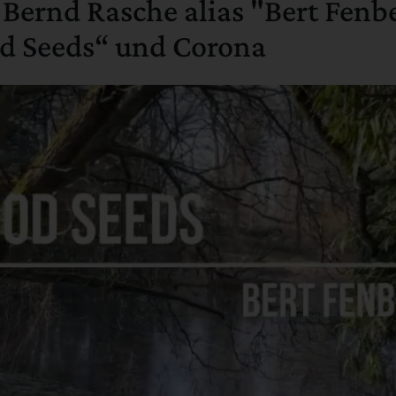
 Bernd Rasche alias "Bert Fenb
d Seeds“ und Corona