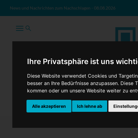
Zum Inhalt springen
News und Nachrichten zum Nachschlagen
-
08.08.2026
Ihre Privatsphäre ist uns wicht
Diese Website verwendet Cookies und Targeting
besser an Ihre Bedürfnisse anzupassen. Diese
kommen oder um unsere Website weiter zu ent
TopNews
Politik
Sport
Wirtschaft
Firmennews
Alle akzeptieren
Ich lehne ab
Einstellun