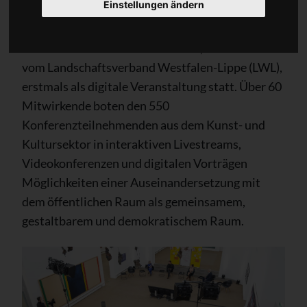
Einstellungen ändern
Münster - (lwl) - Vom 3. bis 7. Mai 2021 fand die
10. Westfälische Kulturkonferenz, veranstaltet
vom Landschaftsverband Westfalen-Lippe (LWL),
erstmals als digitale Veranstaltung statt. Über 60
Mitwirkende boten den 550
Konferenzteilnehmenden aus dem Kunst- und
Kultursektor in interaktiven Livestreams,
Videokonferenzen und digitalen Vorträgen
Möglichkeiten einer Auseinandersetzung mit
dem öffentlichen Raum als gemeinsamem,
gestaltbarem und demokratischem Raum.