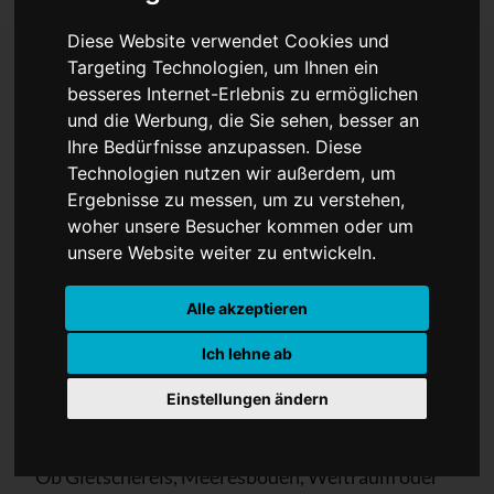
Diese Website verwendet Cookies und
Targeting Technologien, um Ihnen ein
besseres Internet-Erlebnis zu ermöglichen
Die Vermessung der Welt
und die Werbung, die Sie sehen, besser an
Ihre Bedürfnisse anzupassen. Diese
Technologien nutzen wir außerdem, um
Ergebnisse zu messen, um zu verstehen,
woher unsere Besucher kommen oder um
unsere Website weiter zu entwickeln.
Alle akzeptieren
Ich lehne ab
Initiative Geodäsie wirbt um
Einstellungen ändern
Nachwuchs
Ob Gletschereis, Meeresboden, Weltraum oder