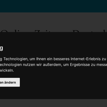
ig
 Technologien, um Ihnen ein besseres Internet-Erlebnis zu
 Technologien nutzen wir außerdem, um Ergebnisse zu mess
wickeln.
Gesellschaft
Gesundheit
Wissenschaft
Umwelt
Kultur
V
gen ändern