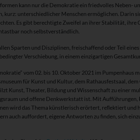
formen kann nur die Demokratie ein friedvolles Neben- u
n, kurz: unterschiedlicher Menschen ermöglichen. Darin si
hten. Es gibt berechtigte Zweifel an ihrer Stabilität, ihr
antastbar noch selbstverständlich.
len Sparten und Disziplinen, freischaffend oder Teil eine
-bedingter Verschiebung, in einem einzigartigen Gesamtku
mokratie“ vom 02. bis 10. Oktober 2021 im Pumpenhaus m
esmuseum für Kunst und Kultur, dem Rathausfestsaal, de
zt Kunst, Theater, Bildung und Wissenschaft zu einer mul
ngsraum und offene Denkwerkstatt ist. Mit Aufführungen
 wird das Thema künstlerisch erörtert, reﬂektiert und hin
ern auch auffordert, eigene Antworten zu finden, sich ein