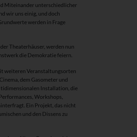
nd Miteinander unterschiedlicher
nd wir uns einig, und doch
e Grundwerte werden in Frage
s der Theaterhäuser, werden nun
nstwerk die Demokratie feiern.
it weiteren Veranstaltungsorten
m Cinema, dem Gasometer und
tidimensionalen Installation, die
, Performances, Workshops,
terfragt. Ein Projekt, das nicht
zumischen und den Dissens zu