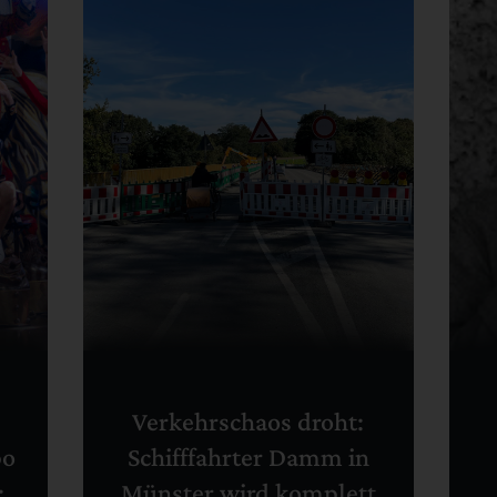
Verkehrschaos droht:
po
Schifffahrter Damm in
:
Münster wird komplett