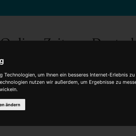
ig
 Technologien, um Ihnen ein besseres Internet-Erlebnis zu
 Technologien nutzen wir außerdem, um Ergebnisse zu mess
wickeln.
Gesellschaft
Gesundheit
Wissenschaft
Umwelt
Kultur
V
gen ändern