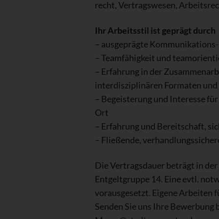
recht, Vertragswesen, Arbeitsre
Ihr Arbeitsstil ist geprägt durch
– ausgeprägte Kommunikations- u
– Teamfähigkeit und teamorienti
– Erfahrung in der Zusammenarbe
interdisziplinären Formaten un
– Begeisterung und Interesse fü
Ort
– Erfahrung und Bereitschaft, s
– Fließende, verhandlungssichere
Die Vertragsdauer beträgt in der
Entgeltgruppe 14. Eine evtl. n
vorausgesetzt. Eigene Arbeiten f
Senden Sie uns Ihre Bewerbung b