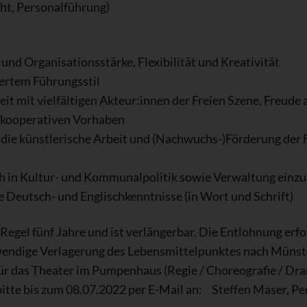
cht, Personalführung)
nd Organisationsstärke, Flexibilität und Kreativität
ertem Führungsstil
it mit vielfältigen Akteur:innen der Freien Szene, Freud
d kooperativen Vorhaben
r die künstlerische Arbeit und (Nachwuchs-)Förderung der 
ich in Kultur- und Kommunalpolitik sowie Verwaltung einz
 Deutsch- und Englischkenntnisse (in Wort und Schrift)
 Regel fünf Jahre und ist verlängerbar. Die Entlohnung er
otwendige Verlagerung des Lebensmittelpunktes nach Müns
ür das Theater im Pumpenhaus (Regie / Choreografie / Dram
itte bis zum 08.07.2022 per E-Mail an: Steffen Maser, P