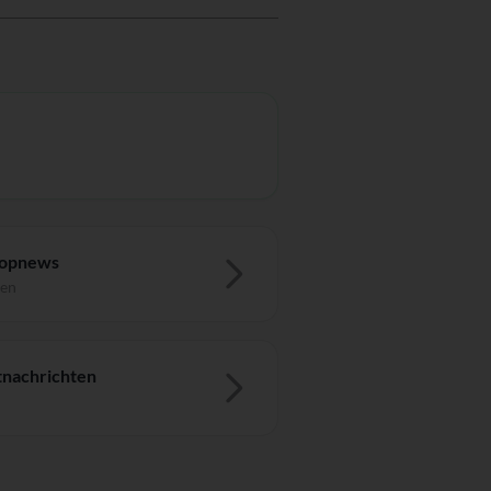
Topnews
ten
nachrichten