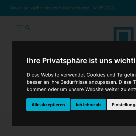
Zum Inhalt springen
News und Nachrichten zum Nachschlagen
-
06.08.2026
Ihre Privatsphäre ist uns wicht
Diese Website verwendet Cookies und Targeting
besser an Ihre Bedürfnisse anzupassen. Diese
kommen oder um unsere Website weiter zu ent
TopNews
Politik
Sport
Wirtschaft
Firmennews
Alle akzeptieren
Ich lehne ab
Einstellun