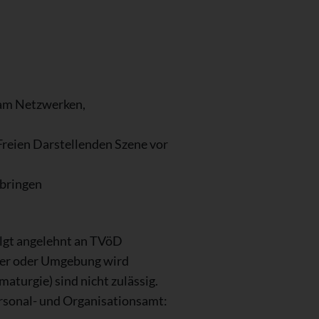
e am Netzwerken,
Freien Darstellenden Szene vor
ubringen
folgt angelehnt an TVöD
ter oder Umgebung wird
aturgie) sind nicht zulässig.
ersonal- und Organisationsamt: