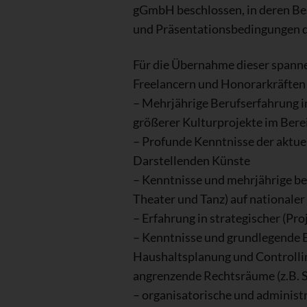
gGmbH beschlossen, in deren Bes
und Präsentationsbedingungen de
Für die Übernahme dieser spanne
Freelancern und Honorarkräften
– Mehrjährige Berufserfahrung i
größerer Kulturprojekte im Bere
– Profunde Kenntnisse der aktue
Darstellenden Künste
– Kenntnisse und mehrjährige ber
Theater und Tanz) auf nationaler
– Erfahrung in strategischer (P
– Kenntnisse und grundlegende 
Haushaltsplanung und Controlli
angrenzende Rechtsräume (z.B. S
– organisatorische und adminis