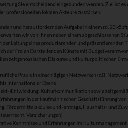
etzung Sie entscheidend eingebunden werden. Ziel ist es d
r professionellen lokalen Akteure zu stärken.
nden und herausfordernden Aufgabe in einem rd. 20 köpfi
 erwarten wir von Ihnen neben einem abgeschlossenen St
n der Leitung eines produzierenden und präsentierenden T
ich der Freien Darstellenden Künste mit Budgetverantwo
llen zeitgenössischen Diskurse und kulturpolitischen Entw
ufliche Praxis in einschlägigen Netzwerken (z.B. Netzwer
 bis internationaler Ebene
rojekt-)Entwicklung, Kulturkommunikation sowie zeitgemä
Erfahrungen in der kaufmännischen Geschäftsführung von 
ng, Fördermittelakquise und -anträge, Haushalts- und Zu
teuerrecht, Versicherungen)
trative Kenntnisse und Erfahrungen im Kulturmanagement 