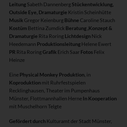
Leitung
Sabeth Dannenberg
Stückentwicklung,
Outside Eye, Dramaturgie
Kristin Scheinhütte
Musik
Gregor Keienburg
Bühne
Caroline Stauch
Kostüm
Bettina Zumdick
Beratung ,Konzept &
Dramaturgie
Rita Roring
Lichtdesign
Nick
Heedemann
Produktionsleitung
Helene Ewert
PR
Rita Roring
Graﬁk
Erich Saar
Fotos
Felix
Heinze
Eine
Physical Monkey Produktion
, in
Koproduktion
mit Ruhrfestspielen
Recklinghausen, Theater im Pumpenhaus
Münster, Flottmannhallen Herne
In Kooperation
mit Muschelhorn Telgte
Gefördert durch
Kulturamt der Stadt Münster,