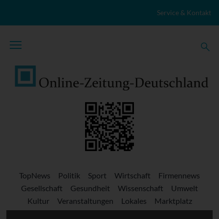
Zum Inhalt springen
Service & Kontakt
TopNews
Politik
Sport
Wirtschaft
Firmennews
Gesellschaft
Gesundheit
Wissenschaft
Umwelt
Kultur
Veranstaltungen
Lokales
Marktplatz
Stellenangebote