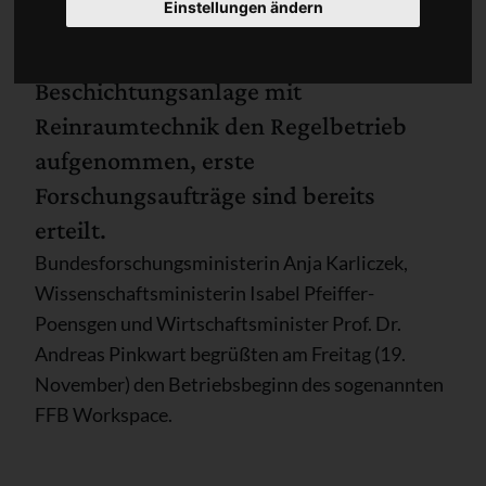
Einstellungen ändern
Im AlexProWerk der Alexianer-
Werkstätten Münster hat jetzt eine
Beschichtungsanlage mit
Reinraumtechnik den Regelbetrieb
aufgenommen, erste
Forschungsaufträge sind bereits
erteilt.
Bundesforschungsministerin Anja Karliczek,
Wissenschaftsministerin Isabel Pfeiffer-
Poensgen und Wirtschaftsminister Prof. Dr.
Andreas Pinkwart begrüßten am Freitag (19.
November) den Betriebsbeginn des sogenannten
FFB Workspace.