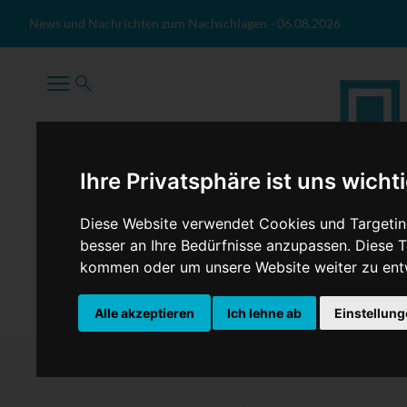
Zum Inhalt springen
News und Nachrichten zum Nachschlagen
-
06.08.2026
Ihre Privatsphäre ist uns wicht
Diese Website verwendet Cookies und Targeting
besser an Ihre Bedürfnisse anzupassen. Diese
kommen oder um unsere Website weiter zu ent
TopNews
Politik
Sport
Wirtschaft
Firmennews
Alle akzeptieren
Ich lehne ab
Einstellun