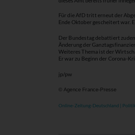
dieses Amt bereits früher innegeha
Für die AfD tritt erneut der A
Ende Oktober gescheitert war. 
Der Bundestag debattiert zudem
Änderung der Ganztagsfinanzieru
Weiteres Thema ist der Wirtscha
Er war zu Beginn der Corona-Kr
jp/pw
© Agence France-Presse
Online-Zeitung-Deutschland | Politi