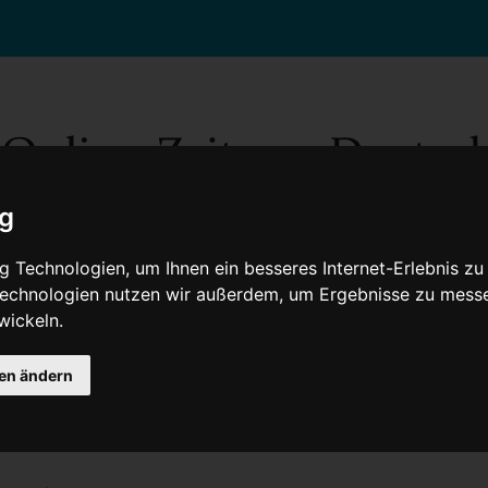
ig
 Technologien, um Ihnen ein besseres Internet-Erlebnis zu
 Technologien nutzen wir außerdem, um Ergebnisse zu mess
wickeln.
Gesellschaft
Gesundheit
Wissenschaft
Umwelt
Kultur
V
gen ändern