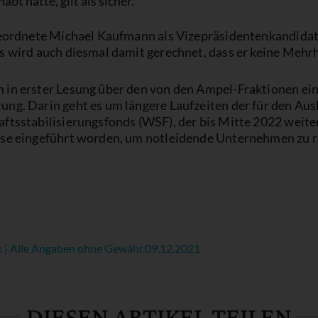
bt hatte, gilt als sicher.
bgeordnete Michael Kaufmann als Vizepräsidentenkandidat
Es wird auch diesmal damit gerechnet, dass er keine Meh
 in erster Lesung über den von den Ampel-Fraktionen ei
ng. Darin geht es um längere Laufzeiten der für den Au
ftsstabilisierungsfonds (WSF), der bis Mitte 2022 weiter
ise eingeführt worden, um notleidende Unternehmen zu r
k | Alle Angaben ohne Gewähr.
09.12.2021
DIESEN ARTIKEL TEILEN