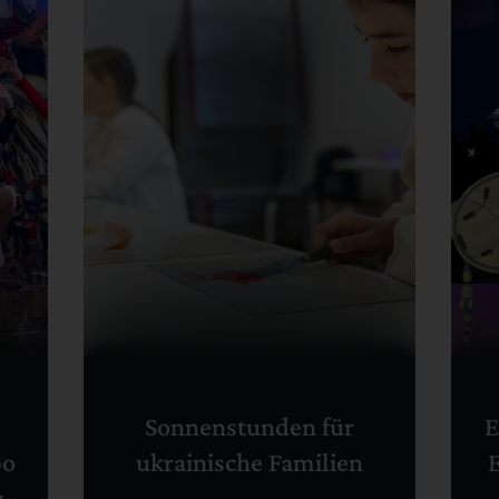
Sonnenstunden für
E
po
ukrainische Familien
E
: