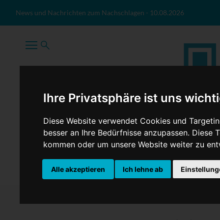
Zum Inhalt springen
News und Nachrichten zum Nachschlagen
-
10.08.2026
Ihre Privatsphäre ist uns wicht
Diese Website verwendet Cookies und Targeting
besser an Ihre Bedürfnisse anzupassen. Diese
kommen oder um unsere Website weiter zu ent
TopNews
Politik
Sport
Wirtschaft
Firmennews
Alle akzeptieren
Ich lehne ab
Einstellun