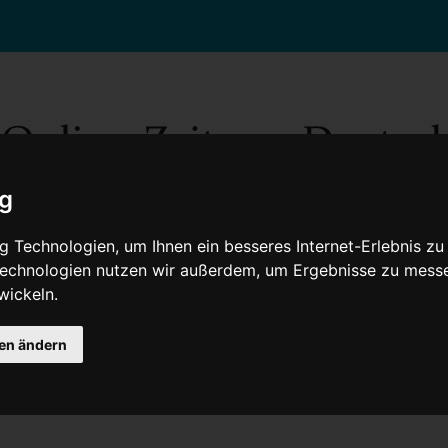
ig
 Technologien, um Ihnen ein besseres Internet-Erlebnis zu
 Technologien nutzen wir außerdem, um Ergebnisse zu mess
wickeln.
Gesellschaft
Gesundheit
Wissenschaft
Umwelt
Kultur
V
gen ändern