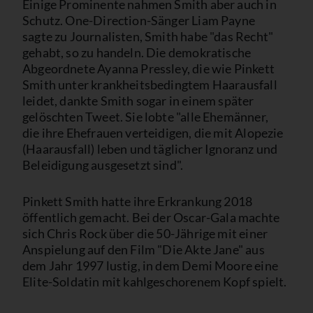
Einige Prominente nahmen Smith aber auch in
Schutz. One-Direction-Sänger Liam Payne
sagte zu Journalisten, Smith habe "das Recht"
gehabt, so zu handeln. Die demokratische
Abgeordnete Ayanna Pressley, die wie Pinkett
Smith unter krankheitsbedingtem Haarausfall
leidet, dankte Smith sogar in einem später
gelöschten Tweet. Sie lobte "alle Ehemänner,
die ihre Ehefrauen verteidigen, die mit Alopezie
(Haarausfall) leben und täglicher Ignoranz und
Beleidigung ausgesetzt sind".
Pinkett Smith hatte ihre Erkrankung 2018
öffentlich gemacht. Bei der Oscar-Gala machte
sich Chris Rock über die 50-Jährige mit einer
Anspielung auf den Film "Die Akte Jane" aus
dem Jahr 1997 lustig, in dem Demi Moore eine
Elite-Soldatin mit kahlgeschorenem Kopf spielt.