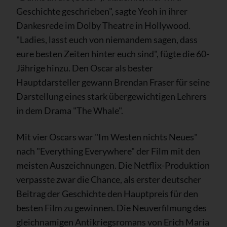
Geschichte geschrieben", sagte Yeoh in ihrer
Dankesrede im Dolby Theatre in Hollywood.
"Ladies, lasst euch von niemandem sagen, dass
eure besten Zeiten hinter euch sind", fügte die 60-
Jährige hinzu. Den Oscar als bester
Hauptdarsteller gewann Brendan Fraser für seine
Darstellung eines stark übergewichtigen Lehrers
in dem Drama "The Whale".
Mit vier Oscars war "Im Westen nichts Neues"
nach "Everything Everywhere" der Film mit den
meisten Auszeichnungen. Die Netflix-Produktion
verpasste zwar die Chance, als erster deutscher
Beitrag der Geschichte den Hauptpreis für den
besten Film zu gewinnen. Die Neuverfilmung des
gleichnamigen Antikriegsromans von Erich Maria