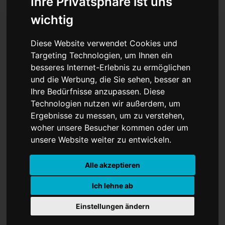
Ihre Privatsphäre ist uns
wichtig
Diese Website verwendet Cookies und
"Everything Everywhere"
Targeting Technologien, um Ihnen ein
besseres Internet-Erlebnis zu ermöglichen
und "Im Westen nichts
und die Werbung, die Sie sehen, besser an
Neues" triumphieren bei
Ihre Bedürfnisse anzupassen. Diese
Technologien nutzen wir außerdem, um
Oscars
Ergebnisse zu messen, um zu verstehen,
woher unsere Besucher kommen oder um
unsere Website weiter zu entwickeln.
Alle akzeptieren
Ich lehne ab
Einstellungen ändern