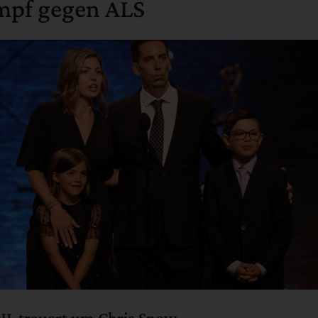
mpf gegen ALS
HL trauert um Chris Snow.