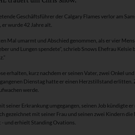
retende Geschäftsführer der Calgary Flames verlor am Sam
 er wurde 42 Jahre alt.
zten Mal umarmt und Abschied genommen, als er vier Men
eber und Lungen spendete", schrieb Snows Ehefrau Kelsie b
z."
e erhalten, kurz nachdem er seinen Vater, zwei Onkel und
gangenen Dienstag hatte er einen Herzstillstand erlitten. Z
 aufwachen werde.
 mit seiner Erkrankung umgegangen, seinen Job kündigte er
ich gezeichnet mit seiner Frau und seinen zwei Kindern die
 - und erhielt Standing Ovations.