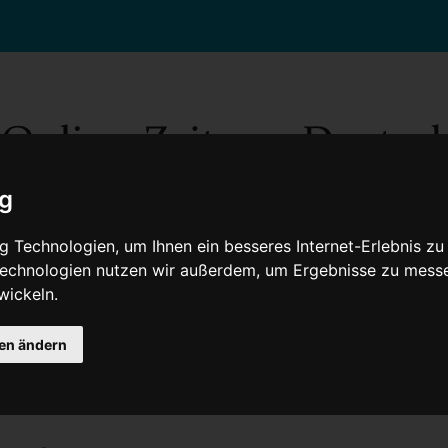
ig
 Technologien, um Ihnen ein besseres Internet-Erlebnis zu
 Technologien nutzen wir außerdem, um Ergebnisse zu mess
wickeln.
Gesellschaft
Gesundheit
Wissenschaft
Umwelt
Kultur
V
gen ändern