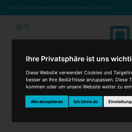
Zum Inhalt springen
News und Nachrichten zum Nachschlagen
-
07.08.2026
Ihre Privatsphäre ist uns wicht
Diese Website verwendet Cookies und Targeting
besser an Ihre Bedürfnisse anzupassen. Diese
kommen oder um unsere Website weiter zu ent
TopNews
Politik
Sport
Wirtschaft
Firmennews
Alle akzeptieren
Ich lehne ab
Einstellun