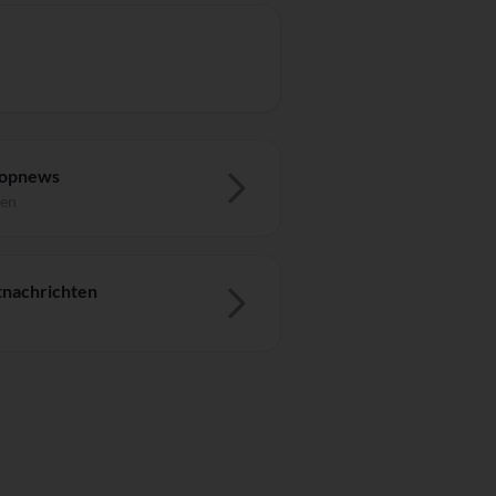
Topnews
ten
nachrichten