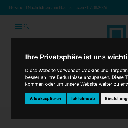
Zum Inhalt springen
News und Nachrichten zum Nachschlagen
-
07.08.2026
Ihre Privatsphäre ist uns wicht
Diese Website verwendet Cookies und Targeting
besser an Ihre Bedürfnisse anzupassen. Diese
kommen oder um unsere Website weiter zu ent
TopNews
Politik
Sport
Wirtschaft
Firmennews
Alle akzeptieren
Ich lehne ab
Einstellun