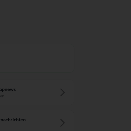
Topnews
ten
nachrichten