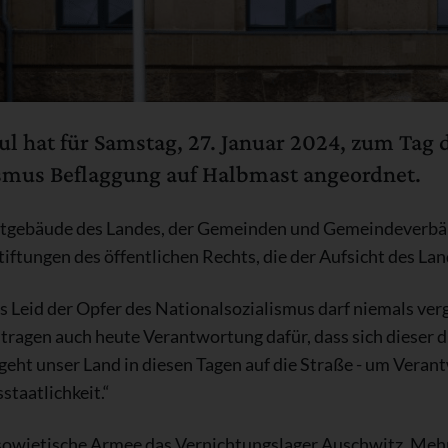
l hat für Samstag, 27. Januar 2024, zum Tag 
ismus Beflaggung auf Halbmast angeordnet.
enstgebäude des Landes, der Gemeinden und Gemeindeverbä
iftungen des öffentlichen Rechts, die der Aufsicht des Lan
s Leid der Opfer des Nationalsozialismus darf niemals ver
tragen auch heute Verantwortung dafür, dass sich dieser d
geht unser Land in diesen Tagen auf die Straße - um Vera
taatlichkeit.“
 sowjetische Armee das Vernichtungslager Auschwitz. Mehr