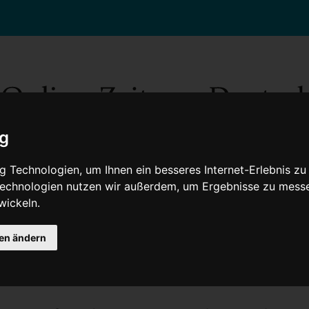
ig
 Technologien, um Ihnen ein besseres Internet-Erlebnis zu
 Technologien nutzen wir außerdem, um Ergebnisse zu mess
wickeln.
Gesellschaft
Gesundheit
Wissenschaft
Umwelt
Kultur
V
gen ändern