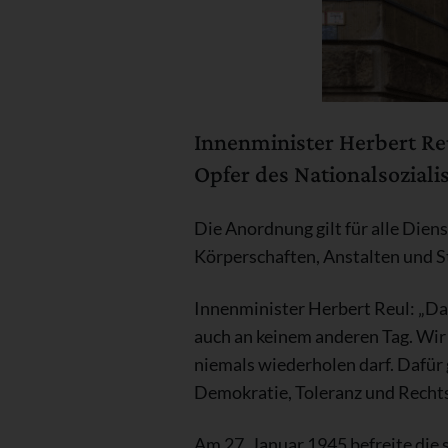
Innenminister Herbert Reu
Opfer des Nationalsozial
Die Anordnung gilt für alle Di
Körperschaften, Anstalten und St
Innenminister Herbert Reul:
„Da
auch an keinem anderen Tag. Wir 
niemals wiederholen darf. Dafür 
Demokratie, Toleranz und Rechtss
Am 27. Januar 1945 befreite die