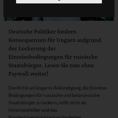
Deutsche Politiker fordern
Konsequenzen für Ungarn aufgrund
der Lockerung der
Einreisebedingungen für russische
Staatsbürger. Lesen Sie nun ohne
Paywall weiter!
Die Kritik an Ungarns Ankündigung, die Einreise-
Bedingungen für russische und belarussische
Staatsbürger zu lockern, reißt nicht ab.
Unionspolitiker und das
Bundesinnenministerium forderten