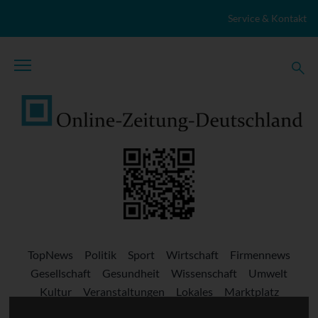
Zum Inhalt springen
Service & Kontakt
TopNews
Politik
Sport
Wirtschaft
Firmennews
Gesellschaft
Gesundheit
Wissenschaft
Umwelt
Kultur
Veranstaltungen
Lokales
Marktplatz
Stellenangebote