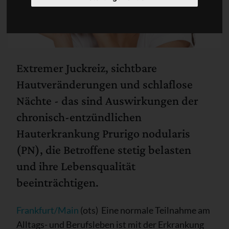
Extremer Juckreiz, sichtbare
Hautveränderungen und schlaflose
Nächte - das sind Auswirkungen der
chronisch-entzündlichen
Hauterkrankung Prurigo nodularis
(PN), die Betroffene stetig belasten
und ihre Lebensqualität
beeinträchtigen.
Frankfurt/Main
(ots) Eine normale Teilnahme am
Alltags- und Berufsleben ist mit der Erkrankung