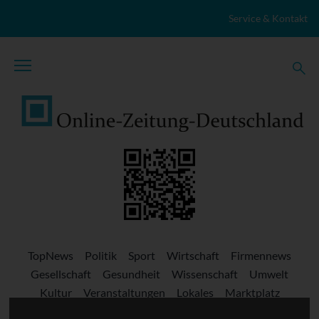
Zum Inhalt springen
Service & Kontakt
TopNews
Politik
Sport
Wirtschaft
Firmennews
Gesellschaft
Gesundheit
Wissenschaft
Umwelt
Kultur
Veranstaltungen
Lokales
Marktplatz
Stellenangebote