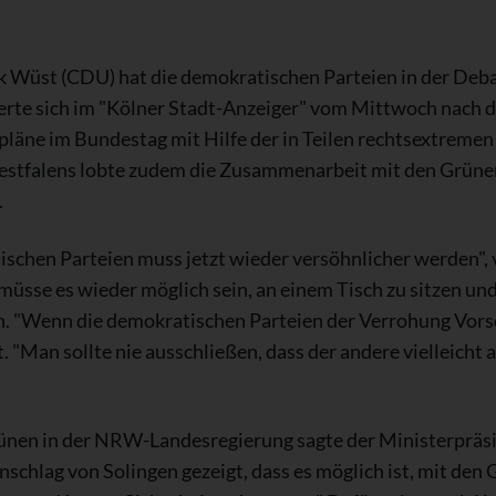
Wüst (CDU) hat die demokratischen Parteien in der Debat
rte sich im "Kölner Stadt-Anzeiger" vom Mittwoch nach
pläne im Bundestag mit Hilfe der in Teilen rechtsextreme
stfalens lobte zudem die Zusammenarbeit mit den Grüne
.
schen Parteien muss jetzt wieder versöhnlicher werden", 
sse es wieder möglich sein, an einem Tisch zu sitzen und
. "Wenn die demokratischen Parteien der Verrohung Vorsch
. "Man sollte nie ausschließen, dass der andere vielleicht 
nen in der NRW-Landesregierung sagte der Ministerpräsid
schlag von Solingen gezeigt, dass es möglich ist, mit den