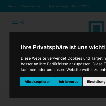
Zum Inhalt springen
News und Nachrichten zum Nachschlagen
-
06.08.2026
Ihre Privatsphäre ist uns wicht
Diese Website verwendet Cookies und Targeting
besser an Ihre Bedürfnisse anzupassen. Diese
kommen oder um unsere Website weiter zu ent
TopNews
Politik
Sport
Wirtschaft
Firmennews
Alle akzeptieren
Ich lehne ab
Einstellun