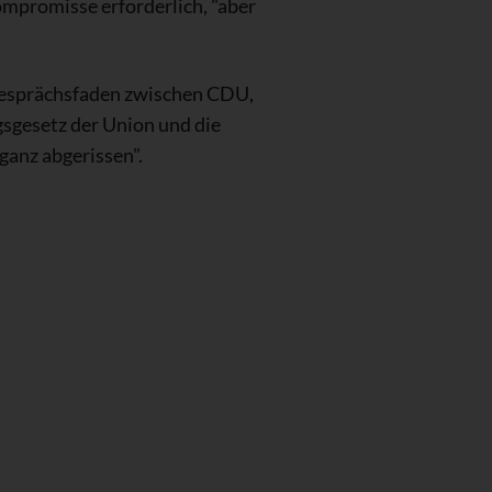
mpromisse erforderlich, "aber
r Gesprächsfaden zwischen CDU,
sgesetz der Union und die
anz abgerissen".