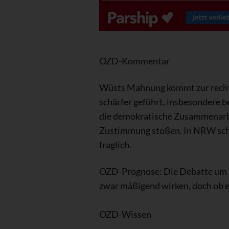
OZD-Kommentar
Wüsts Mahnung kommt zur rechten
schärfer geführt, insbesondere 
die demokratische Zusammenarbeit
Zustimmung stoßen. In NRW schei
fraglich.
OZD-Prognose: Die Debatte um M
zwar mäßigend wirken, doch ob e
OZD-Wissen