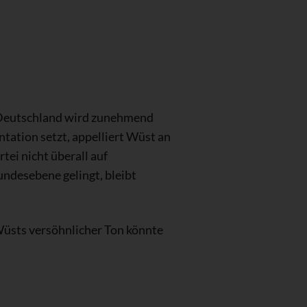
n Deutschland wird zunehmend
tation setzt, appelliert Wüst an
ei nicht überall auf
ndesebene gelingt, bleibt
üsts versöhnlicher Ton könnte