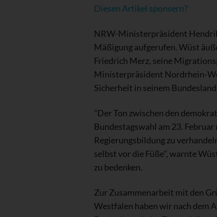
Diesen Artikel sponsern?
NRW-Ministerpräsident Hendrik 
Mäßigung aufgerufen. Wüst äuße
Friedrich Merz, seine Migrations
Ministerpräsident Nordrhein-We
Sicherheit in seinem Bundesland
"Der Ton zwischen den demokrati
Bundestagswahl am 23. Februar mü
Regierungsbildung zu verhandeln
selbst vor die Füße", warnte Wüst
zu bedenken.
Zur Zusammenarbeit mit den Grü
Westfalen haben wir nach dem An