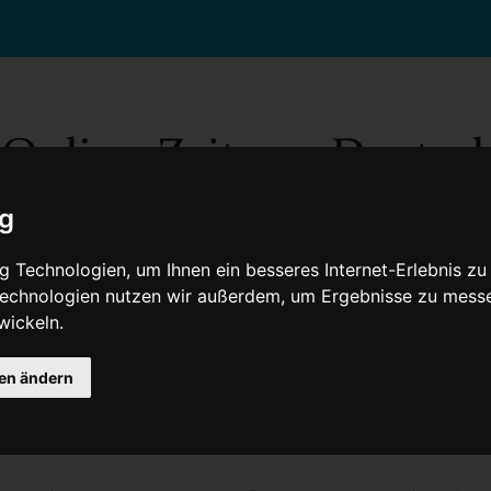
ig
 Technologien, um Ihnen ein besseres Internet-Erlebnis zu
 Technologien nutzen wir außerdem, um Ergebnisse zu mess
wickeln.
Gesellschaft
Gesundheit
Wissenschaft
Umwelt
Kultur
V
gen ändern