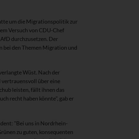
te um die Migrationspolitik zur
 dem Versuch von CDU-Chef
n AfD durchzusetzen. Der
n bei den Themen Migration und
verlangte Wüst. Nach der
 vertrauensvoll über eine
ub leisten, fällt ihnen das
auch recht haben könnte", gab er
ent: "Bei uns in Nordrhein-
 Grünen zu guten, konsequenten