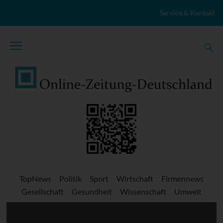
Zum Inhalt springen
Service & Kontakt
TopNews
Politik
Sport
Wirtschaft
Firmennews
Gesellschaft
Gesundheit
Wissenschaft
Umwelt
Kultur
Veranstaltungen
Lokales
Marktplatz
Stellenangebote