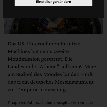
Einstellungen ändern
Das US-Unternehmen Intuitive
Machines hat seine zweite
Mondmission gestartet. Die
Landesonde "Athena" soll am 6. März
am Südpol des Mondes landen – mit
dabei ein deutsches Messinstrument
zur Temperaturmessung.
Knapp ein Jahr nach dem missglückten Einsatz