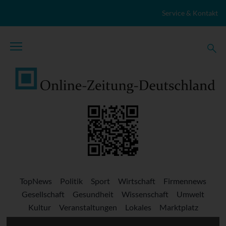
Zum Inhalt springen
Service & Kontakt
TopNews
Politik
Sport
Wirtschaft
Firmennews
Gesellschaft
Gesundheit
Wissenschaft
Umwelt
Kultur
Veranstaltungen
Lokales
Marktplatz
Stellenangebote