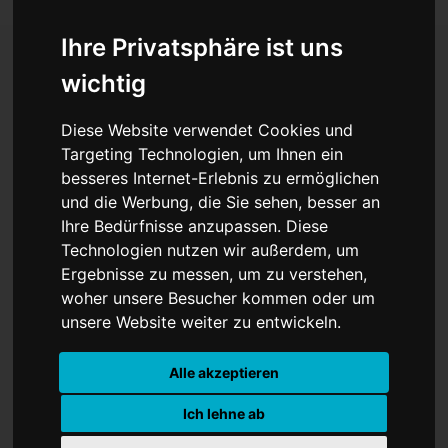
Ihre Privatsphäre ist uns
wichtig
Privates US-Unternehmen
Diese Website verwendet Cookies und
schickt zweiten
Targeting Technologien, um Ihnen ein
besseres Internet-Erlebnis zu ermöglichen
Mondlander – diesmal
und die Werbung, die Sie sehen, besser an
soll alles klappen - Wir
Ihre Bedürfnisse anzupassen. Diese
Technologien nutzen wir außerdem, um
sind gespannt!
Ergebnisse zu messen, um zu verstehen,
woher unsere Besucher kommen oder um
unsere Website weiter zu entwickeln.
Alle akzeptieren
Ich lehne ab