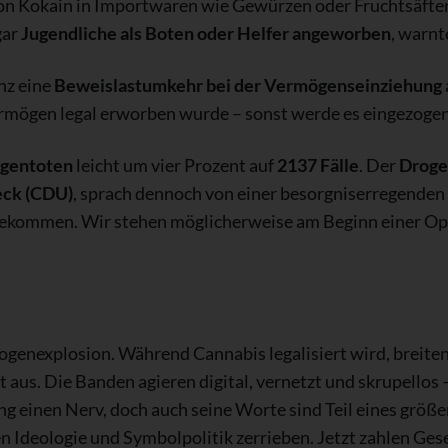
von Kokain in Importwaren wie Gewürzen oder Fruchtsäfte
gar
Jugendliche als Boten oder Helfer angeworben
, warn
nz eine
Beweislastumkehr bei der Vermögenseinziehung
rmögen legal erworben wurde – sonst werde es eingezogen
gentoten
leicht um vier Prozent auf
2137 Fälle
. Der
Droge
eck (CDU)
, sprach dennoch von einer besorgniserregenden 
ngekommen. Wir stehen möglicherweise am Beginn einer Opi
rogenexplosion. Während Cannabis legalisiert wird, breiten
aus. Die Banden agieren digital, vernetzt und skrupellos –
ng einen Nerv, doch auch seine Worte sind Teil eines größ
 Ideologie und Symbolpolitik zerrieben. Jetzt zahlen Gesel