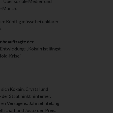
n. Über soziale Medien und
te Münch.
an: Künftig müsse bei unklarer
.
nbeauftragte der
Entwicklung: „Kokain ist längst
oid-Krise.“
 sich Kokain, Crystal und
 der Staat hinkt hinterher.
eren Versagens: Jahrzehntelang
lschaft und Justiz den Preis.