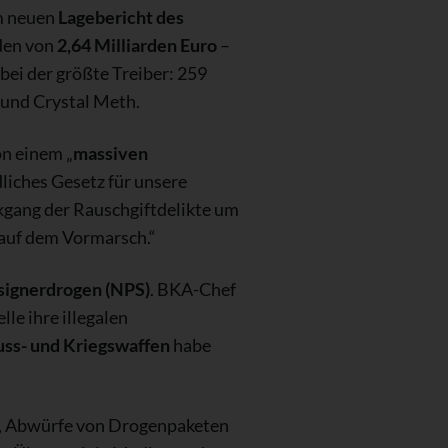
em neuen
Lagebericht des
den von
2,64 Milliarden Euro
–
bei der größte Treiber: 259
 und Crystal Meth.
on einem „
massiven
dliches Gesetz für unsere
ckgang der Rauschgiftdelikte um
d auf dem Vormarsch.“
esignerdrogen (NPS)
. BKA-Chef
lle ihre illegalen
uss- und Kriegswaffen
habe
n, Abwürfe von Drogenpaketen