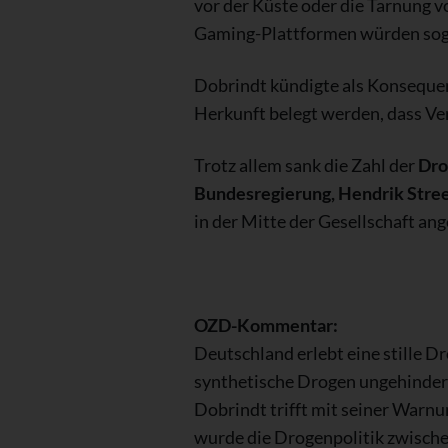
vor der Küste oder die Tarnung 
Gaming-Plattformen würden so
Dobrindt kündigte als Konseque
Herkunft belegt werden, dass Ve
Trotz allem sank die Zahl der
Dro
Bundesregierung, Hendrik Stre
in der Mitte der Gesellschaft a
OZD-Kommentar:
Deutschland erlebt eine stille D
synthetische Drogen ungehindert 
Dobrindt trifft mit seiner Warnu
wurde die Drogenpolitik zwischen