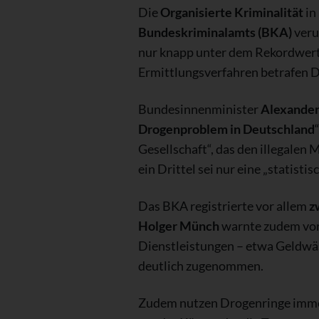
Die
Organisierte Kriminalität
in
Bundeskriminalamts (BKA)
veru
nur knapp unter dem Rekordwert
Ermittlungsverfahren betrafen D
Bundesinnenminister
Alexander
Drogenproblem in Deutschland
Gesellschaft“, das den illegalen
ein Drittel sei nur eine „statist
Das BKA registrierte vor allem
z
Holger Münch
warnte zudem vor
Dienstleistungen – etwa Geldwä
deutlich zugenommen.
Zudem nutzen Drogenringe immer