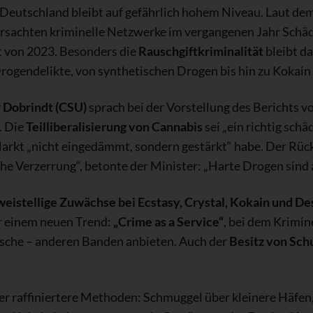
 Deutschland bleibt auf gefährlich hohem Niveau. Laut d
rsachten kriminelle Netzwerke im vergangenen Jahr Schä
 von 2023. Besonders die
Rauschgiftkriminalität
bleibt da
rogendelikte, von synthetischen Drogen bis hin zu Kokain
 Dobrindt (CSU)
sprach bei der Vorstellung des Berichts v
“. Die
Teilliberalisierung von Cannabis
sei „ein richtig schä
 Markt „nicht eingedämmt, sondern gestärkt“ habe. Der Rü
ische Verzerrung“, betonte der Minister: „Harte Drogen sin
weistellige Zuwächse bei Ecstasy, Crystal, Kokain und D
 einem neuen Trend:
„Crime as a Service“
, bei dem Krimine
sche – anderen Banden anbieten. Auch der
Besitz von Sch
 raffiniertere Methoden: Schmuggel über kleinere Häfe