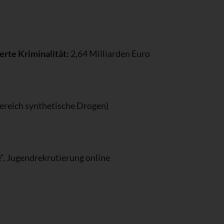
rte Kriminalität:
2,64 Milliarden Euro
ereich synthetische Drogen)
e“, Jugendrekrutierung online