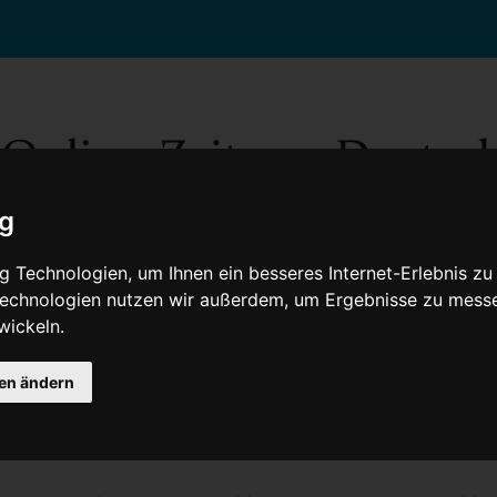
ig
 Technologien, um Ihnen ein besseres Internet-Erlebnis zu
 Technologien nutzen wir außerdem, um Ergebnisse zu mess
wickeln.
Gesellschaft
Gesundheit
Wissenschaft
Umwelt
Kultur
V
gen ändern