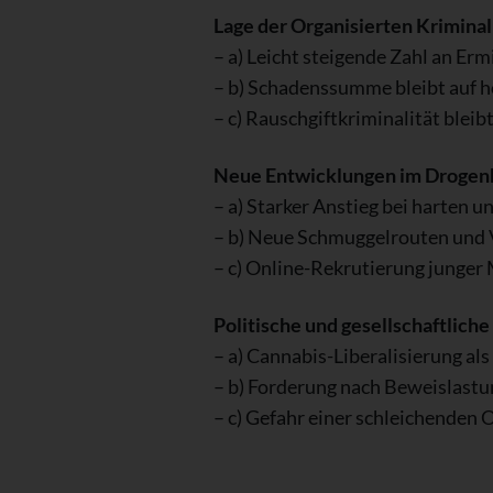
Lage der Organisierten Kriminal
– a) Leicht steigende Zahl an Erm
– b) Schadenssumme bleibt auf 
– c) Rauschgiftkriminalität blei
Neue Entwicklungen im Drogen
– a) Starker Anstieg bei harten 
– b) Neue Schmuggelrouten und
– c) Online-Rekrutierung junger
Politische und gesellschaftlic
– a) Cannabis-Liberalisierung a
– b) Forderung nach Beweislast
– c) Gefahr einer schleichenden