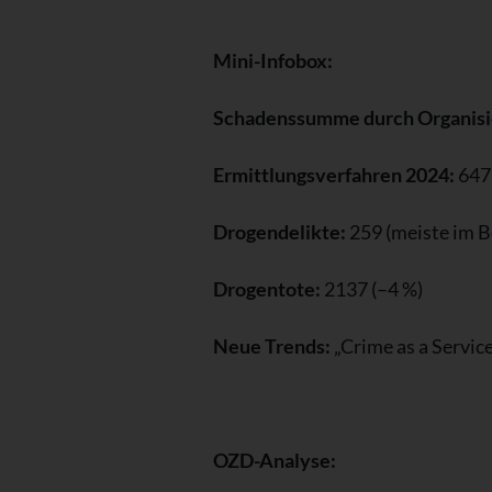
Mini-Infobox:
Schadenssumme durch Organisie
Ermittlungsverfahren 2024:
647
Drogendelikte:
259 (meiste im B
Drogentote:
2137 (–4 %)
Neue Trends:
„Crime as a Servic
OZD-Analyse: