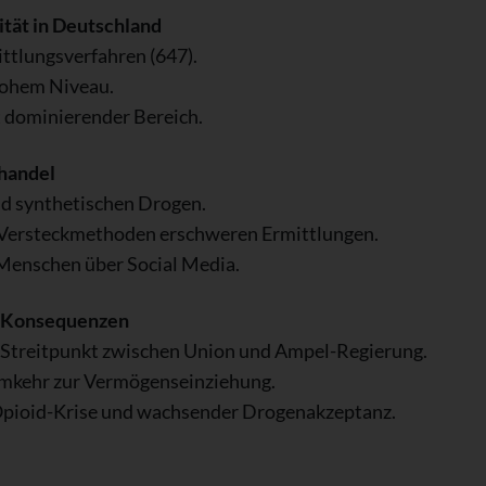
ität in Deutschland
ittlungsverfahren (647).
hohem Niveau.
bt dominierender Bereich.
handel
und synthetischen Drogen.
 Versteckmethoden erschweren Ermittlungen.
 Menschen über Social Media.
he Konsequenzen
ls Streitpunkt zwischen Union und Ampel-Regierung.
umkehr zur Vermögenseinziehung.
 Opioid-Krise und wachsender Drogenakzeptanz.