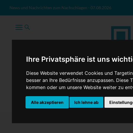
Zum Inhalt springen
News und Nachrichten zum Nachschlagen
-
07.08.2026
Ihre Privatsphäre ist uns wicht
Diese Website verwendet Cookies und Targeting
besser an Ihre Bedürfnisse anzupassen. Diese
kommen oder um unsere Website weiter zu ent
TopNews
Politik
Sport
Wirtschaft
Firmennews
Alle akzeptieren
Ich lehne ab
Einstellun