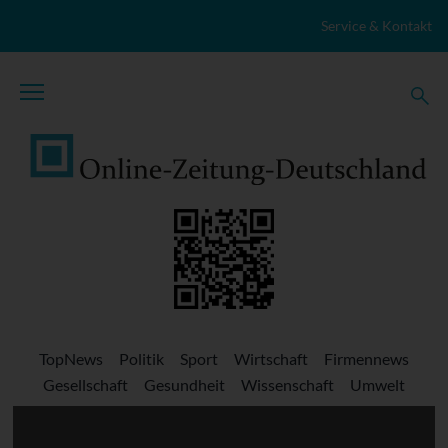
Zum Inhalt springen
Service & Kontakt
TopNews
Politik
Sport
Wirtschaft
Firmennews
Gesellschaft
Gesundheit
Wissenschaft
Umwelt
Kultur
Veranstaltungen
Lokales
Marktplatz
Stellenangebote