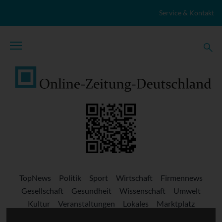
Zum Inhalt springen
Service & Kontakt
TopNews
Politik
Sport
Wirtschaft
Firmennews
Gesellschaft
Gesundheit
Wissenschaft
Umwelt
Kultur
Veranstaltungen
Lokales
Marktplatz
Stellenangebote