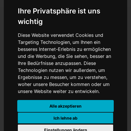
Ihre Privatsphäre ist uns
wichtig
Prevc fliegt zur Krone –
Diese Website verwendet Cookies und
Deutsches Team erlebt
Targeting Technologien, um Ihnen ein
besseres Internet-Erlebnis zu ermöglichen
WM-Debakel
und die Werbung, die Sie sehen, besser an
Ihre Bedürfnisse anzupassen. Diese
Technologien nutzen wir außerdem, um
Ergebnisse zu messen, um zu verstehen,
woher unsere Besucher kommen oder um
unsere Website weiter zu entwickeln.
Alle akzeptieren
Ich lehne ab
Einstellungen ändern