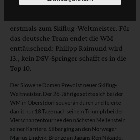
Domen Prevc krönt sich in Oberstdorf
erstmals zum Skiflug-Weltmeister. Für
das deutsche Team endet die WM
enttäuschend: Philipp Raimund wird
13., kein DSV-Springer schafft es in die
Top 10.
Der Slowene Domen Prevc ist neuer Skiflug-
Weltmeister. Der 26-Jährige setzte sich bei der
WM in Oberstdorf souverän durch und feierte
damit nur 18 Tage nach seinem Triumph bei der
Vierschanzentournee den nächsten Meilenstein
seiner Karriere. Silber ging an den Norweger
Marius Lindvik, Bronze an Japans Ren Nikaido.