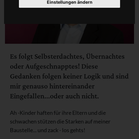
Einstellungen ändern
Es folgt Selbsterdachtes, Übernachtes
oder Aufgeschnapptes! Diese
Gedanken folgen keiner Logik und sind
mir genauso hintereinander
Eingefallen...oder auch nicht.
Ah -Kinder haften für ihre Eltern und die
schwachen stützen die Starken auf meiner
Baustelle... und zack - los gehts!