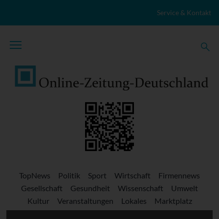
Zum Inhalt springen
Service & Kontakt
TopNews
Politik
Sport
Wirtschaft
Firmennews
Gesellschaft
Gesundheit
Wissenschaft
Umwelt
Kultur
Veranstaltungen
Lokales
Marktplatz
Stellenangebote