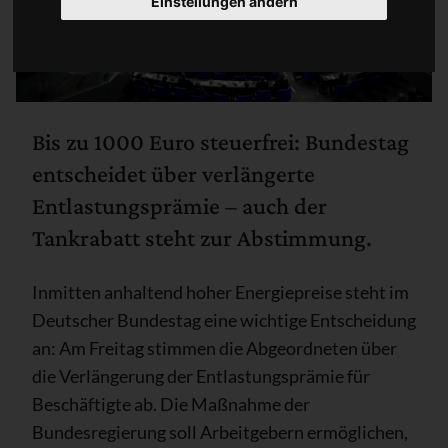
Einstellungen ändern
Bis zu 1000 Euro steuerfrei: Bundestag
entscheidet über verlängerte
Entlastungsprämie – auch der
Tankrabatt steht zur Abstimmung.
Inmitten anhaltend hoher Energiepreise steht im
Deutscher Bundestag eine wichtige Entscheidung
an: Am Freitag stimmen die Abgeordneten über
die Verlängerung der Entlastungsprämie für
Beschäftigte ab. Die Maßnahme der
Bundesregierung soll Arbeitgebern ermöglichen,