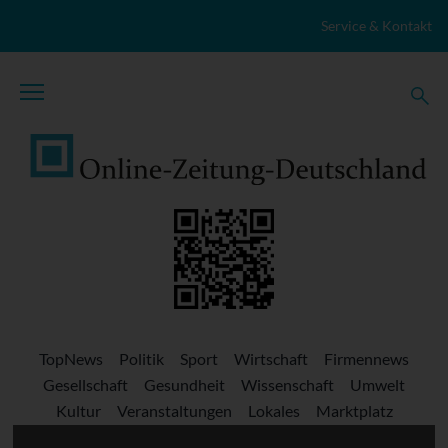
Zum Inhalt springen
Service & Kontakt
TopNews
Politik
Sport
Wirtschaft
Firmennews
Gesellschaft
Gesundheit
Wissenschaft
Umwelt
Kultur
Veranstaltungen
Lokales
Marktplatz
Stellenangebote