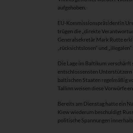
aufgehoben.
EU-Kommissionspräsidentin Ursu
trügen die „direkte Verantwortun
Generalsekretär Mark Rutte erklär
„rücksichtslosen“ und „illegalen“
Die Lage im Baltikum verschärft
entschlossensten Unterstützern 
baltischen Staaten regelmäßig vo
Tallinn weisen diese Vorwürfe en
Bereits am Dienstag hatte ein N
Kiew wiederum beschuldigt Russl
politische Spannungen innerhalb