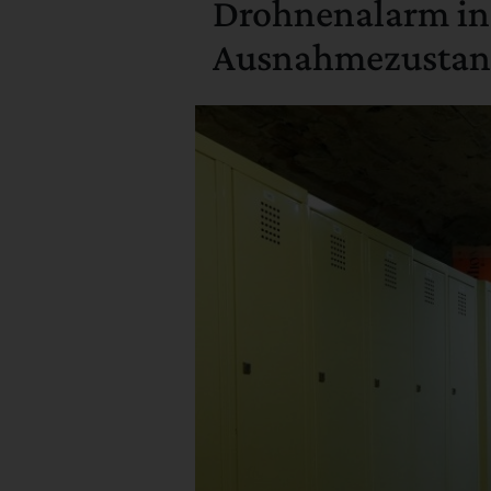
Drohnenalarm in V
Ausnahmezusta