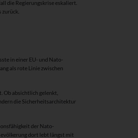
ll die Regierungskrise eskaliert.
s zurück.
ste in einer EU- und Nato-
ng als rote Linie zwischen
. Ob absichtlich gelenkt,
ndern die Sicherheitsarchitektur
ionsfähigkeit der Nato-
Bevölkerung dort lebt längst mit