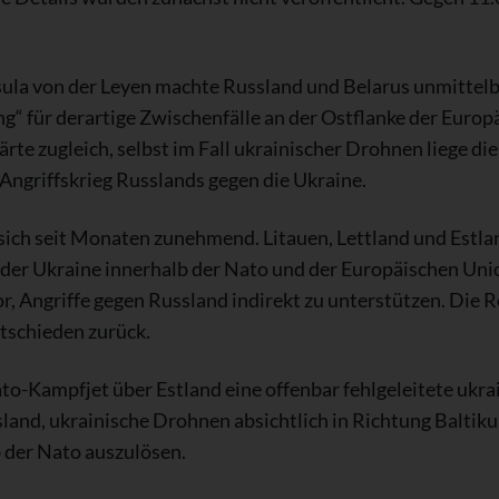
la von der Leyen machte Russland und Belarus unmittelba
g“ für derartige Zwischenfälle an der Ostflanke der Europ
te zugleich, selbst im Fall ukrainischer Drohnen liege die
 Angriffskrieg Russlands gegen die Ukraine.
 sich seit Monaten zunehmend. Litauen, Lettland und Estla
der Ukraine innerhalb der Nato und der Europäischen Un
r, Angriffe gegen Russland indirekt zu unterstützen. Die R
tschieden zurück.
ato-Kampfjet über Estland eine offenbar fehlgeleitete ukr
and, ukrainische Drohnen absichtlich in Richtung Balti
 der Nato auszulösen.