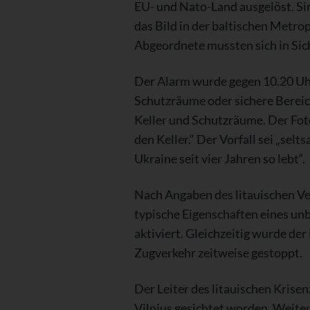
EU- und Nato-Land ausgelöst. S
das Bild in der baltischen Metro
Abgeordnete mussten sich in Sich
Der Alarm wurde gegen 10.20 Uhr
Schutzräume oder sichere Bereic
Keller und Schutzräume. Der Foto
den Keller.“ Der Vorfall sei „sel
Ukraine seit vier Jahren so lebt“.
Nach Angaben des litauischen Ve
typische Eigenschaften eines u
aktiviert. Gleichzeitig wurde de
Zugverkehr zeitweise gestoppt.
Der Leiter des litauischen Krise
Vilnius gesichtet worden. Weiter