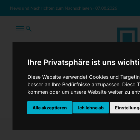
Zum Inhalt springen
News und Nachrichten zum Nachschlagen
-
07.08.2026
Ihre Privatsphäre ist uns wicht
Diese Website verwendet Cookies und Targeting
besser an Ihre Bedürfnisse anzupassen. Diese
kommen oder um unsere Website weiter zu ent
TopNews
Politik
Sport
Wirtschaft
Firmennews
Alle akzeptieren
Ich lehne ab
Einstellun