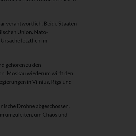
r verantwortlich. Beide Staaten
äischen Union. Nato-
 Ursache letztlich im
nd gehören zu den
ion. Moskau wiederum wirft den
egierungen in Vilnius, Riga und
ainische Drohne abgeschossen.
kum umzuleiten, um Chaos und