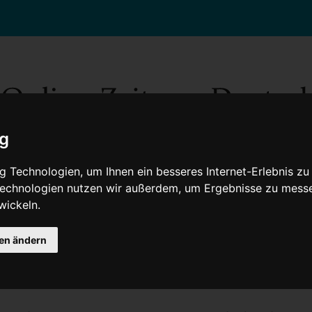
ig
 Technologien, um Ihnen ein besseres Internet-Erlebnis zu
 Technologien nutzen wir außerdem, um Ergebnisse zu mess
wickeln.
Gesellschaft
Gesundheit
Wissenschaft
Umwelt
Kultur
V
gen ändern