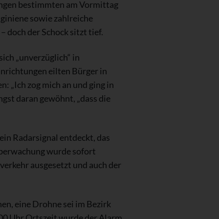
ungen bestimmten am Vormittag
uginiene sowie zahlreiche
doch der Schock sitzt tief.
ich „unverzüglich“ in
nrichtungen eilten Bürger in
: „Ich zog mich an und ging in
ängst daran gewöhnt, „dass die
in Radarsignal entdeckt, das
überwachung wurde sofort
ugverkehr ausgesetzt und auch der
hen, eine Drohne sei im Bezirk
.00 Uhr Ortszeit wurde der Alarm