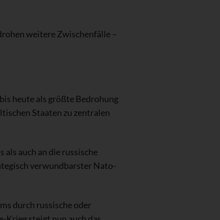
drohen weitere Zwischenfälle –
 bis heute als größte Bedrohung
ltischen Staaten zu zentralen
 als auch an die russische
rategisch verwundbarster Nato-
ums durch russische oder
Krieg steigt nun auch das