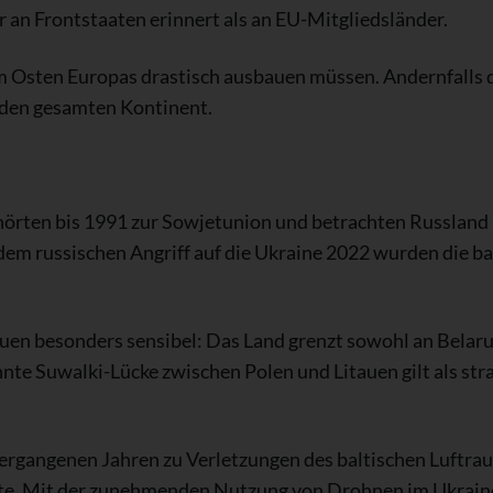
r an Frontstaaten erinnert als an EU-Mitgliedsländer.
m Osten Europas drastisch ausbauen müssen. Andernfalls 
r den gesamten Kontinent.
ehörten bis 1991 zur Sowjetunion und betrachten Russland
t dem russischen Angriff auf die Ukraine 2022 wurden die ba
uen besonders sensibel: Das Land grenzt sowohl an Belarus
nnte Suwalki-Lücke zwischen Polen und Litauen gilt als st
vergangenen Jahren zu Verletzungen des baltischen Luftra
te. Mit der zunehmenden Nutzung von Drohnen im Ukraine-