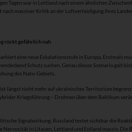
gen Tagen war in Lettland nach einem ähnlichen Zwischenfa
t nach massiver Kritik an der Luftverteidigung ihres Lande
 rückt gefährlich nah
rkiert eine neue Eskalationsstufe in Europa. Erstmals mus
endeckend Schutz suchen. Genau dieses Szenario galt bisla
rohung des Nato-Gebiets.
 ist längst nicht mehr auf ukrainisches Territorium begrenzt
 hybrider Kriegsführung – Drohnen über dem Baltikum verä
litische Signalwirkung. Russland testet sichtbar die Reakt
e Nervosität in Litauen, Lettland und Estland massiv. Die 