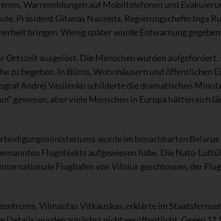
irenen, Warnmeldungen auf Mobiltelefonen und Evakuier
pole. Präsident Gitanas Nauseda, Regierungschefin Inga R
erheit bringen. Wenig später wurde Entwarnung gegeben – 
 Ortszeit ausgelöst. Die Menschen wurden aufgefordert, s
he zu begeben. In Büros, Wohnhäusern und öffentlichen Ei
graf Andrej Vasilenko schilderte die dramatischen Minuten
tsam“ gewesen, aber viele Menschen in Europa hätten sich l
rteidigungsministeriums wurde im benachbarten Belarus e
nbemannten Flugobjekts aufgewiesen habe. Die Nato-Luft
r internationale Flughafen von Vilnius geschlossen, der Fl
nzentrums, Vilmantas Vitkauskas, erklärte im Staatsfernse
e Details wurden zunächst nicht veröffentlicht. Gegen 11