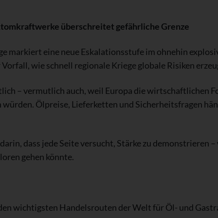
tomkraftwerke überschreitet gefährliche Grenze
ge markiert eine neue Eskalationsstufe im ohnehin explosi
r Vorfall, wie schnell regionale Kriege globale Risiken erze
ich – vermutlich auch, weil Europa die wirtschaftlichen 
würden. Ölpreise, Lieferketten und Sicherheitsfragen häng
t darin, dass jede Seite versucht, Stärke zu demonstrieren –
rloren gehen könnte.
den wichtigsten Handelsrouten der Welt für Öl- und Gastr