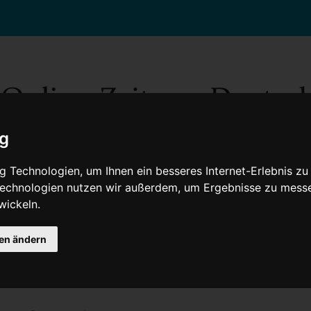
ig
 Technologien, um Ihnen ein besseres Internet-Erlebnis zu
 Technologien nutzen wir außerdem, um Ergebnisse zu mess
wickeln.
Gesellschaft
Gesundheit
Wissenschaft
Umwelt
Kultur
V
gen ändern