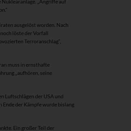
 Nuklearanlage. „Angriffe auf
on.“
iraten ausgelöst worden. Nach
och löste der Vorfall
vozierten Terroranschlag“,
ran muss in ernsthafte
ührung „aufhören, seine
ven Luftschlägen der USA und
in Ende der Kämpfe wurde bislang
kte. Ein großer Teil der