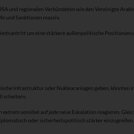
 USA und regionalen Verbündeten wie den Vereinigte Arabis
ffe und Sanktionen massiv.
 Amtsantritt um eine stärkere außenpolitische Positionier
ritische Infrastruktur oder Nuklearanlagen geben, könnten 
 scheitern.
n extrem sensibel auf jede neue Eskalation reagieren. Glei
lomatisch oder sicherheitspolitisch stärker einzugreifen.