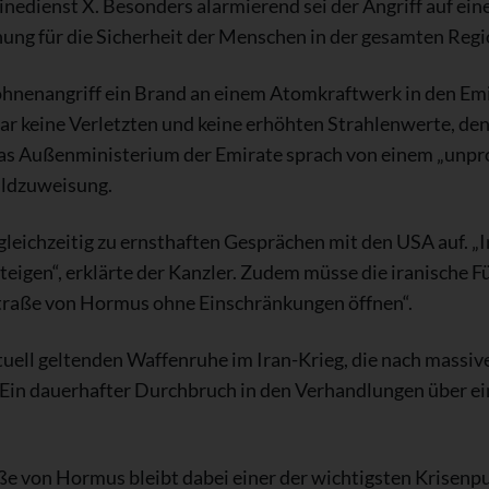
edienst X. Besonders alarmierend sei der Angriff auf eine
ung für die Sicherheit der Menschen in der gesamten Regi
hnenangriff ein Brand an einem Atomkraftwerk in den Em
r keine Verletzten und keine erhöhten Strahlenwerte, denn
Das Außenministerium der Emirate sprach von einem „unpro
uldzuweisung.
gleichzeitig zu ernsthaften Gesprächen mit den USA auf. „I
igen“, erklärte der Kanzler. Zudem müsse die iranische F
traße von Hormus ohne Einschränkungen öffnen“.
aktuell geltenden Waffenruhe im Iran-Krieg, die nach massi
Ein dauerhafter Durchbruch in den Verhandlungen über e
e von Hormus bleibt dabei einer der wichtigsten Krisenpun