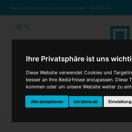
Zum Inhalt springen
News und Nachrichten zum Nachschlagen
-
08.08.2026
Ihre Privatsphäre ist uns wicht
Diese Website verwendet Cookies und Targeting
besser an Ihre Bedürfnisse anzupassen. Diese
kommen oder um unsere Website weiter zu ent
TopNews
Politik
Sport
Wirtschaft
Firmennews
Alle akzeptieren
Ich lehne ab
Einstellun