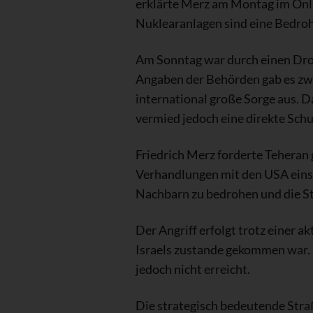
erklärte Merz am Montag im Onlin
Nuklearanlagen sind eine Bedroh
Am Sonntag war durch einen Dro
Angaben der Behörden gab es zwa
international große Sorge aus. 
vermied jedoch eine direkte Sch
Friedrich Merz forderte Teheran 
Verhandlungen mit den USA einste
Nachbarn zu bedrohen und die S
Der Angriff erfolgt trotz einer 
Israels zustande gekommen war. 
jedoch nicht erreicht.
Die strategisch bedeutende Straß