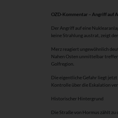
OZD-Kommentar – Angriff auf A
Der Angriff auf eine Nuklearanla
keine Strahlung austrat, zeigt de
Merz reagiert ungewöhnlich deutl
Nahen Osten unmittelbar treffen 
Golfregion.
Die eigentliche Gefahr liegt jetz
Kontrolle über die Eskalation ve
Historischer Hintergrund
Die Straße von Hormus zählt zu 