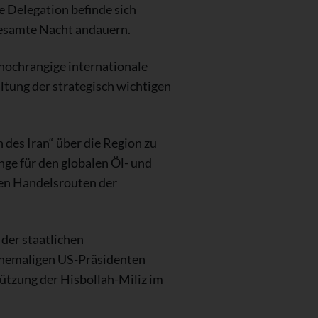
e Delegation befinde sich
gesamte Nacht andauern.
hochrangige internationale
ltung der strategisch wichtigen
des Iran“ über die Region zu
ge für den globalen Öl- und
sten Handelsrouten der
 der staatlichen
ehemaligen US-Präsidenten
ützung der Hisbollah-Miliz im