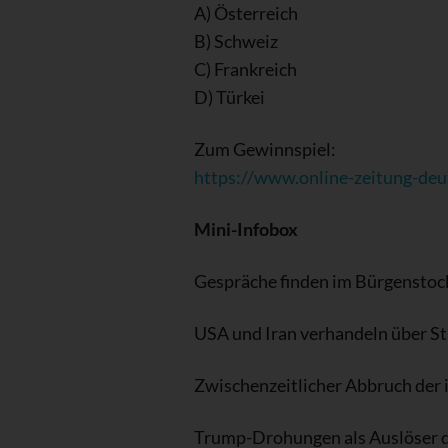
A) Österreich
B) Schweiz
C) Frankreich
D) Türkei
Zum Gewinnspiel:
https://www.online-zeitung-deu
Mini-Infobox
Gespräche finden im Bürgenstock
USA und Iran verhandeln über S
Zwischenzeitlicher Abbruch der 
Trump-Drohungen als Auslöser 