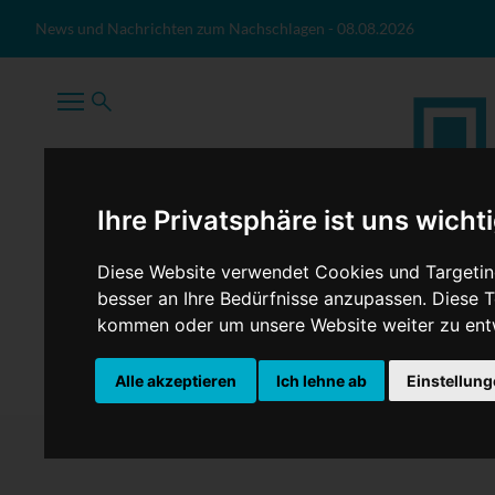
Zum Inhalt springen
News und Nachrichten zum Nachschlagen
-
08.08.2026
Ihre Privatsphäre ist uns wicht
Diese Website verwendet Cookies und Targeting
besser an Ihre Bedürfnisse anzupassen. Diese
kommen oder um unsere Website weiter zu ent
TopNews
Politik
Sport
Wirtschaft
Firmennews
Alle akzeptieren
Ich lehne ab
Einstellun