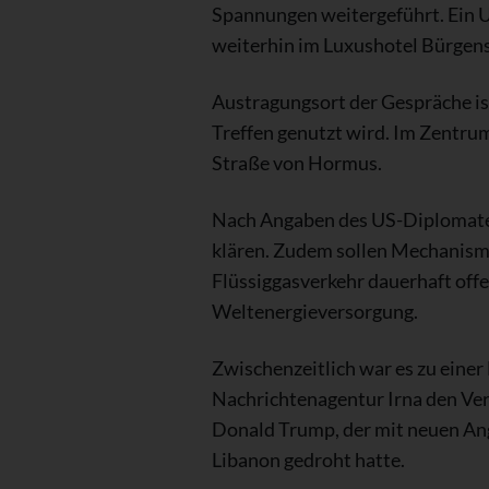
Spannungen weitergeführt. Ein US
weiterhin im Luxushotel Bürgen
Austragungsort der Gespräche is
Treffen genutzt wird. Im Zentrum
Straße von Hormus.
Nach Angaben des US-Diplomaten 
klären. Zudem sollen Mechanisme
Flüssiggasverkehr dauerhaft offe
Weltenergieversorgung.
Zwischenzeitlich war es zu einer
Nachrichtenagentur Irna den Ve
Donald Trump, der mit neuen Ang
Libanon gedroht hatte.