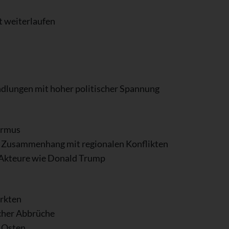
t weiterlaufen
ndlungen mit hoher politischer Spannung
Hormus
 Zusammenhang mit regionalen Konflikten
er Akteure wie Donald Trump
ärkten
scher Abbrüche
 Osten