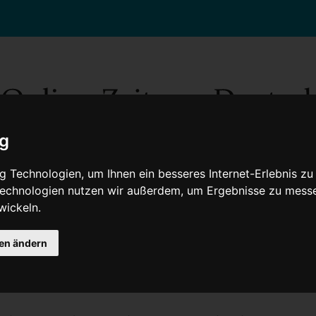
ig
 Technologien, um Ihnen ein besseres Internet-Erlebnis zu
 Technologien nutzen wir außerdem, um Ergebnisse zu mess
wickeln.
Gesellschaft
Gesundheit
Wissenschaft
Umwelt
Kultur
V
gen ändern