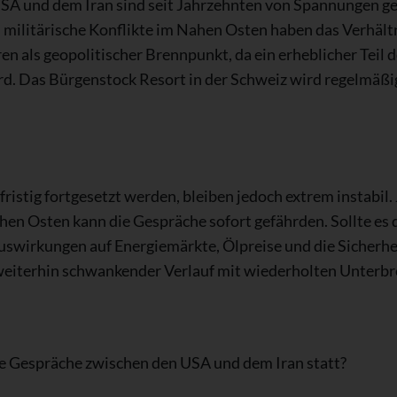
A und dem Iran sind seit Jahrzehnten von Spannungen gep
litärische Konflikte im Nahen Osten haben das Verhältni
en als geopolitischer Brennpunkt, da ein erheblicher Teil
d. Das Bürgenstock Resort in der Schweiz wird regelmäßig
istig fortgesetzt werden, bleiben jedoch extrem instabil. 
en Osten kann die Gespräche sofort gefährden. Sollte es 
swirkungen auf Energiemärkte, Ölpreise und die Sicherhei
 weiterhin schwankender Verlauf mit wiederholten Unterb
e Gespräche zwischen den USA und dem Iran statt?