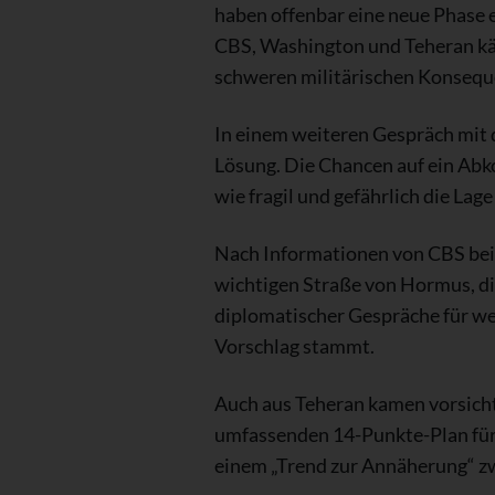
haben offenbar eine neue Phase 
CBS, Washington und Teheran käm
schweren militärischen Konseque
In einem weiteren Gespräch mit d
Lösung. Die Chancen auf ein Abko
wie fragil und gefährlich die Lage
Nach Informationen von CBS bein
wichtigen Straße von Hormus, di
diplomatischer Gespräche für weit
Vorschlag stammt.
Auch aus Teheran kamen vorsicht
umfassenden 14-Punkte-Plan für
einem „Trend zur Annäherung“ zw