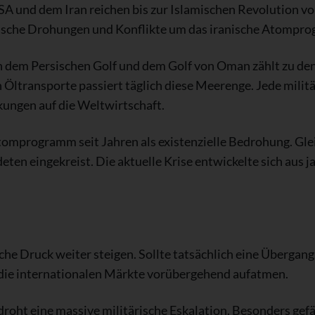
 und dem Iran reichen bis zur Islamischen Revolution vo
ärische Drohungen und Konflikte um das iranische Atompr
 dem Persischen Golf und dem Golf von Oman zählt zu den
n Öltransporte passiert täglich diese Meerenge. Jede militä
ungen auf die Weltwirtschaft.
Atomprogramm seit Jahren als existenzielle Bedrohung. Glei
en eingekreist. Die aktuelle Krise entwickelte sich aus j
sche Druck weiter steigen. Sollte tatsächlich eine Überg
 die internationalen Märkte vorübergehend aufatmen.
droht eine massive militärische Eskalation. Besonders gefä