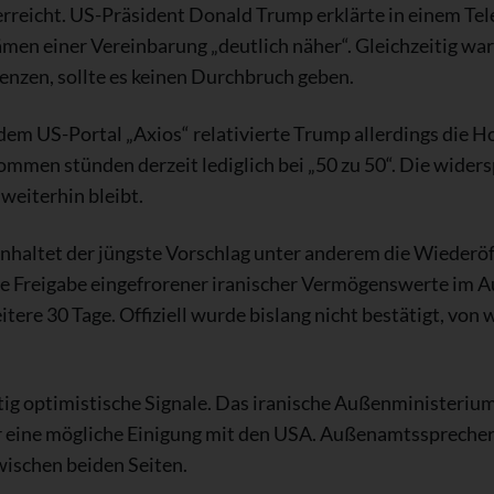
erreicht. US-Präsident Donald Trump erklärte in einem Te
en einer Vereinbarung „deutlich näher“. Gleichzeitig wa
nzen, sollte es keinen Durchbruch geben.
em US-Portal „Axios“ relativierte Trump allerdings die Ho
mmen stünden derzeit lediglich bei „50 zu 50“. Die wider
 weiterhin bleibt.
haltet der jüngste Vorschlag unter anderem die Wiederöf
e Freigabe eingefrorener iranischer Vermögenswerte im A
ere 30 Tage. Offiziell wurde bislang nicht bestätigt, von 
ig optimistische Signale. Das iranische Außenministerium
 eine mögliche Einigung mit den USA. Außenamtssprecher
ischen beiden Seiten.