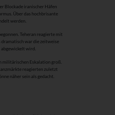
er Blockade iranischer Häfen
Hormus. Über das hochbrisante
ndelt werden.
 begonnen. Teheran reagierte mit
 dramatisch war die zeitweise
 abgewickelt wird.
n militärischen Eskalation groß.
nanzmärkte reagierten zuletzt
önne näher sein als gedacht.