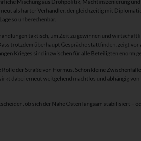
ährliche Mischung aus Drohpolitik, Machtinszenierung und
neut als harter Verhandler, der gleichzeitig mit Diploma
 Lage so unberechenbar.
handlungen taktisch, um Zeit zu gewinnen und wirtschaftli
 Dass trotzdem überhaupt Gespräche stattfinden, zeigt vor 
langen Krieges sind inzwischen für alle Beteiligten enorm 
e Rolle der Straße von Hormus. Schon kleine Zwischenfälle
wirkt dabei erneut weitgehend machtlos und abhängig von
heiden, ob sich der Nahe Osten langsam stabilisiert – od