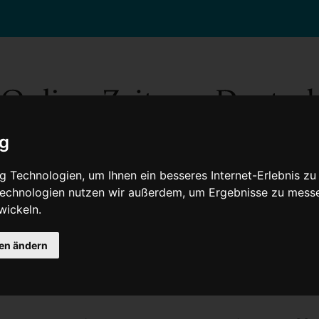
ig
 Technologien, um Ihnen ein besseres Internet-Erlebnis zu
 Technologien nutzen wir außerdem, um Ergebnisse zu mess
wickeln.
Gesellschaft
Gesundheit
Wissenschaft
Umwelt
Kultur
V
gen ändern