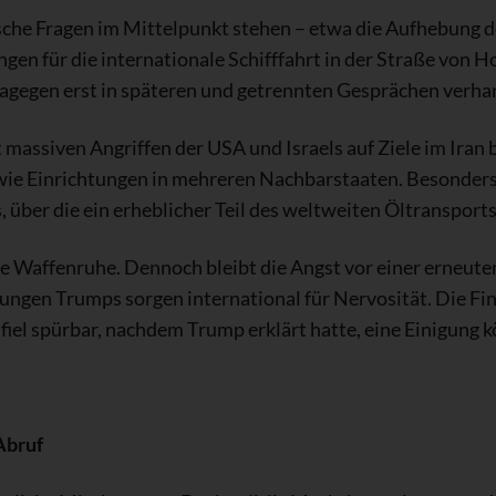
che Fragen im Mittelpunkt stehen – etwa die Aufhebung d
en für die internationale Schifffahrt in der Straße von 
agegen erst in späteren und getrennten Gesprächen verha
 massiven Angriffen der USA und Israels auf Ziele im Iran
sowie Einrichtungen in mehreren Nachbarstaaten. Besonders
über die ein erheblicher Teil des weltweiten Öltransports
ige Waffenruhe. Dennoch bleibt die Angst vor einer erneute
ungen Trumps sorgen international für Nervosität. Die Fi
fiel spürbar, nachdem Trump erklärt hatte, eine Einigung k
Abruf