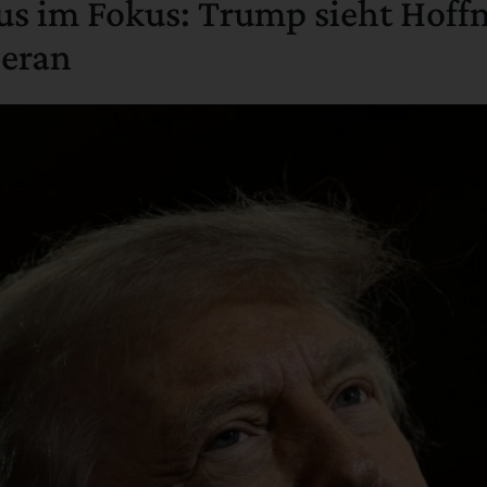
s im Fokus: Trump sieht Hoff
heran