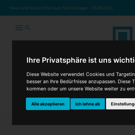
Zum Inhalt springen
News und Nachrichten zum Nachschlagen
-
08.08.2026
Ihre Privatsphäre ist uns wicht
Diese Website verwendet Cookies und Targeting
besser an Ihre Bedürfnisse anzupassen. Diese
kommen oder um unsere Website weiter zu ent
TopNews
Politik
Sport
Wirtschaft
Firmennews
Alle akzeptieren
Ich lehne ab
Einstellun