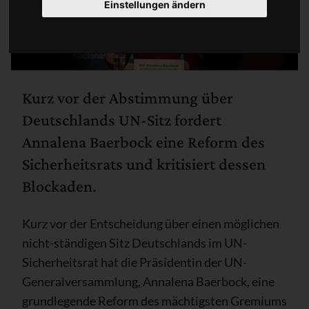
Einstellungen ändern
Kurz vor der Abstimmung über
Deutschlands UN-Sitz fordert
Annalena Baerbock eine Reform des
Sicherheitsrats und kritisiert dessen
Blockaden.
Kurz vor der Entscheidung über einen möglichen
nicht-ständigen Sitz Deutschlands im UN-
Sicherheitsrat hat die Präsidentin der UN-
Generalversammlung, Annalena Baerbock, eine
grundlegende Reform des mächtigsten Gremiums