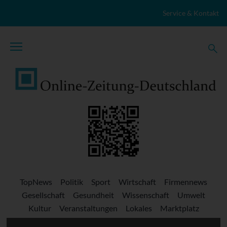
Zum Inhalt springen
Service & Kontakt
TopNews
Politik
Sport
Wirtschaft
Firmennews
Gesellschaft
Gesundheit
Wissenschaft
Umwelt
Kultur
Veranstaltungen
Lokales
Marktplatz
Stellenangebote