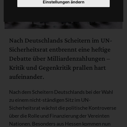
Einstellungen ändern
Nach Deutschlands Scheitern im UN-
Sicherheitsrat entbrennt eine heftige
Debatte über Milliardenzahlungen –
Kritik und Gegenkritik prallen hart
aufeinander.
Nach dem Scheitern Deutschlands bei der Wahl
zu einem nicht-ständigen Sitz im UN-
Sicherheitsrat wächst die politische Kontroverse
über die Rolle und Finanzierung der Vereinten
Nationen. Besonders aus Hessen kommen nun