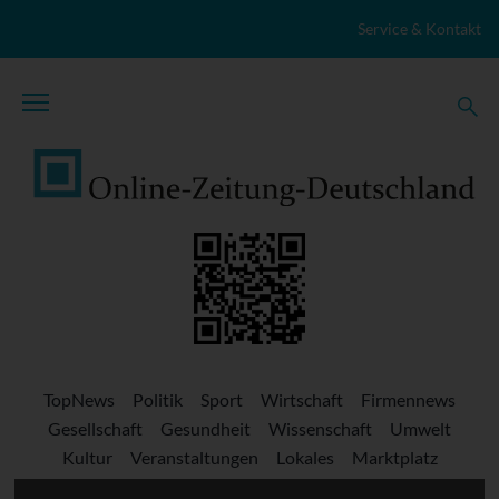
Zum Inhalt springen
Service & Kontakt
TopNews
Politik
Sport
Wirtschaft
Firmennews
Gesellschaft
Gesundheit
Wissenschaft
Umwelt
Kultur
Veranstaltungen
Lokales
Marktplatz
Stellenangebote