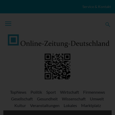
Zum Inhalt springen
Service & Kontakt
TopNews
Politik
Sport
Wirtschaft
Firmennews
Gesellschaft
Gesundheit
Wissenschaft
Umwelt
Kultur
Veranstaltungen
Lokales
Marktplatz
Stellenangebote