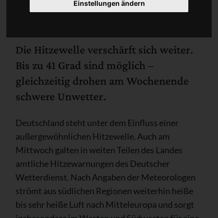
Einstellungen ändern
Die Hitzewelle verschärft sich weiter.
Bis zu 41 Grad sind möglich –
gleichzeitig drohen am Wochenende
schwere Unwetter.
Deutschland steht unter dem Einfluss einer
außergewöhnlichen Hitzewelle. Auch am
Mittwoch galten in weiten Teilen des Landes
amtliche Hitzewarnungen des Deutscher
Wetterdienst. Nach Angaben der Meteorologen
strömt aus südlichen Regionen weiterhin heiße
bis sehr heiße Luft nach Mitteleuropa und sorgt
insbesondere im Westen und Südwesten für eine