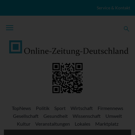
Zum Inhalt springen
Service & Kontakt
TopNews
Politik
Sport
Wirtschaft
Firmennews
Gesellschaft
Gesundheit
Wissenschaft
Umwelt
Kultur
Veranstaltungen
Lokales
Marktplatz
Stellenangebote