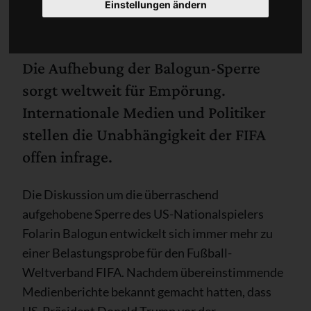
Einstellungen ändern
Die Aufhebung der Balogun-Sperre
sorgt weltweit für Empörung.
Internationale Medien und Politiker
stellen die Unabhängigkeit der FIFA
offen infrage.
Die Diskussion um die überraschend
aufgehobene Sperre des US-Nationalspielers
Folarin Balogun entwickelt sich immer mehr zu
einer Belastungsprobe für den Fußball-
Weltverband FIFA. Nachdem übereinstimmende
Medienberichte bekannt gemacht hatten, dass