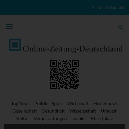
Zum Inhalt springen
Service & Kontakt
TopNews
Politik
Sport
Wirtschaft
Firmennews
Gesellschaft
Gesundheit
Wissenschaft
Umwelt
Kultur
Veranstaltungen
Lokales
Marktplatz
Stellenangebote