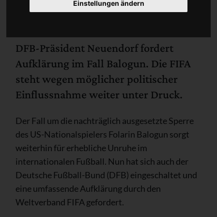
Einstellungen ändern
DFB-Präsident Neuendorf fordert
Aufklärung im Fall Balogun. Die FIFA
steht wegen möglicher politischer
Einflussnahme weiter unter Druck.
Der Fall um die nachträglich ausgesetzte Sperre
des US-Nationalspielers Folarin Balogun sorgt
weiterhin für erhebliche Unruhe im
internationalen Fußball. Nun hat sich auch der
Deutsche Fußball-Bund (DFB) eingeschaltet und
eine umfassende Aufklärung durch den
Weltverband FIFA gefordert.