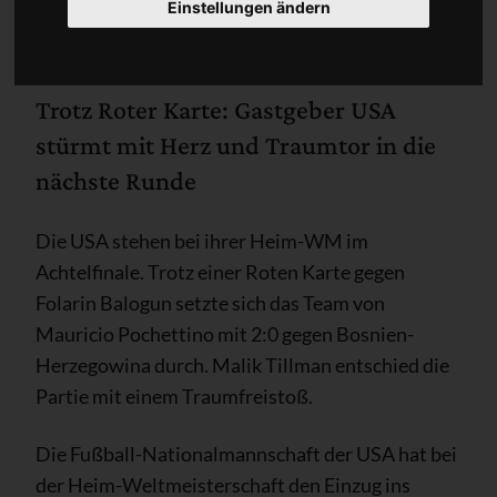
Einstellungen ändern
Trotz Roter Karte: Gastgeber USA
stürmt mit Herz und Traumtor in die
nächste Runde
Die USA stehen bei ihrer Heim-WM im
Achtelfinale. Trotz einer Roten Karte gegen
Folarin Balogun setzte sich das Team von
Mauricio Pochettino mit 2:0 gegen Bosnien-
Herzegowina durch. Malik Tillman entschied die
Partie mit einem Traumfreistoß.
Die Fußball-Nationalmannschaft der USA hat bei
der Heim-Weltmeisterschaft den Einzug ins