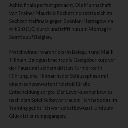
Achtelfinale perfekt gemacht. Die Mannschaft
von Trainer Mauricio Pochettino setzte sich im
Sechzehntelfinale gegen Bosnien-Herzegowina
mit 2:0 (1:0) durch und trifft nun am Montag in
Seattle auf Belgien.
Matchwinner waren Folarin Balogun und Malik
Tillman. Balogun brachte die Gastgeber kurz vor
der Pause mit seinem dritten Turniertor in
Führung, ehe Tillman in der Schlussphase mit
einem sehenswerten Freistoß für die
Entscheidung sorgte. Der Leverkusener bewies
nach dem Spiel Selbstvertrauen: "Ich habe das im
Training geübt, ich war selbstbewusst, und zum
Glück ist er reingegangen."