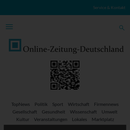
Zum Inhalt springen
Service & Kontakt
TopNews
Politik
Sport
Wirtschaft
Firmennews
Gesellschaft
Gesundheit
Wissenschaft
Umwelt
Kultur
Veranstaltungen
Lokales
Marktplatz
Stellenangebote