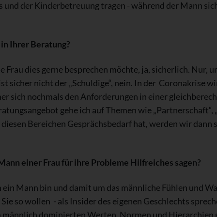
 und der Kinderbetreuung tragen - während der Mann sich v
 in Ihrer Beratung?
 Frau dies gerne besprechen möchte, ja, sicherlich. Nur, 
 sicher nicht der „Schuldige“, nein. In der Coronakrise wi
ner sich nochmals den Anforderungen in einer gleichberec
tungsangebot gehe ich auf Themen wie „Partnerschaft“, „
 diesen Bereichen Gesprächsbedarf hat, werden wir dann s
Mann einer Frau für ihre Probleme Hilfreiches sagen?
h ein Mann bin und damit um das männliche Fühlen und W
ie so wollen - als Insider des eigenen Geschlechts spreche
n männlich dominierten Werten, Normen und Hierarchien g