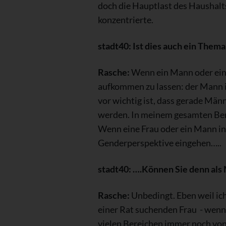
doch die Hauptlast des Haushalts
konzentrierte.
stadt40: Ist dies auch ein Thema
Rasche:
Wenn ein Mann oder eine
aufkommen zu lassen: der Mann ist
vor wichtig ist, dass gerade Män
werden. In meinem gesamten Bera
Wenn eine Frau oder ein Mann in
Genderperspektive eingehen…..
stadt40: ….Können Sie denn als 
Rasche:
Unbedingt. Eben weil ic
einer Rat suchenden Frau - wenn S
vielen Bereichen immer noch vo