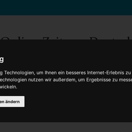
ig
 Technologien, um Ihnen ein besseres Internet-Erlebnis zu
 Technologien nutzen wir außerdem, um Ergebnisse zu mess
wickeln.
Gesellschaft
Gesundheit
Wissenschaft
Umwelt
Kultur
V
gen ändern