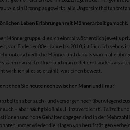
u wie ein Brennglas gewirkt, alle Ungereimtheiten treten
rsönlichen Leben Erfahrungen mit Männerarbeit gemacht.
einer Männergruppe, die sich einmal wöchentlich jeweils pr
eit, von Ende der 80er Jahre bis 2010, ist für mich sehr wic
ehr unterschiedliche Männer und damals waren alle übrig
eis kann man sich öffnen und man redet dort anders als ab
t wirklich alles so erzählt, was einen bewegt.
en sehen Sie heute noch zwischen Mann und Frau?
 arbeiten aber auch - und versorgen noch überwiegend zus
 auch – aber häufig bloß als „Hinzuverdienst“. Teilzeit un
sitionen und hohe Gehälter dagegen sind in der Mehrzahl
naten immer wieder die Klagen von berufstätigen verheirat