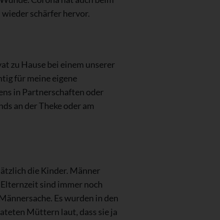
 wieder schärfer hervor.
ivat zu Hause bei einem unserer
htig für meine eigene
ens in Partnerschaften oder
ends an der Theke oder am
ätzlich die Kinder. Männer
d Elternzeit sind immer noch
 Männersache. Es wurden in den
eten Müttern laut, dass sie ja