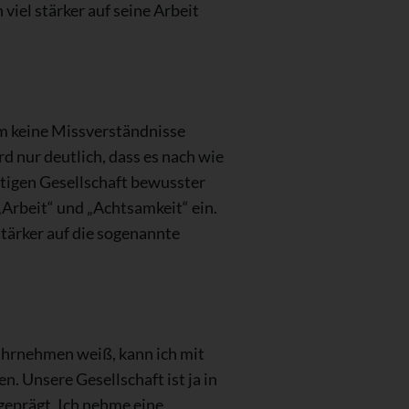
iel stärker auf seine Arbeit
um keine Missverständnisse
rd nur deutlich, dass es nach wie
htigen Gesellschaft bewusster
Arbeit“ und „Achtsamkeit“ ein.
tärker auf die sogenannte
ahrnehmen weiß, kann ich mit
n. Unsere Gesellschaft ist ja in
eprägt. Ich nehme eine