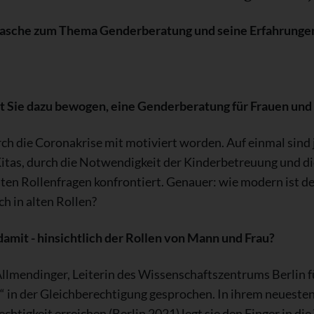
 Rasche zum Thema Genderberatung und seine Erfahrungen
hat Sie dazu bewogen, eine Genderberatung für Frauen u
urch die Coronakrise mit motiviert worden. Auf einmal sind
Kitas, durch die Notwendigkeit der Kinderbetreuung und 
lten Rollenfragen konfrontiert. Genauer: wie modern ist 
ch in alten Rollen?
amit - hinsichtlich der Rollen von Mann und Frau?
Allmendinger, Leiterin des Wissenschaftszentrums Berlin f
s“ in der Gleichberechtigung gesprochen. In ihrem neueste
chtigkeit erreichen (Berlin 2021) legt sie den Finger in d