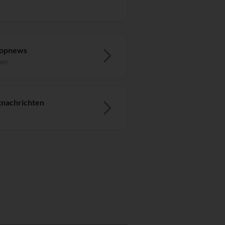
Topnews
ten
nachrichten