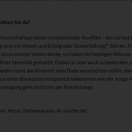
hätten Sie da?
rtnerschaftsproblem erscheinender Konflikt - das ist fast 
 sind mir Arbeit und Erfolg oder Sinnerfüllung?“ führen. F
ation meines Vaters denke, so haben die heutigen Männer 
ihrer Identität gemacht. Dabei ist aber auch zu bedenken, 
ander nicht das Kind mit dem Bade ausschütten sollte: das
aus einen Baukasten vorgesetzt bekommen wie der Junge n
rechtigung geht nicht mit der Brechstange.
er: https://lebenspraxis-dr-rasche.de/