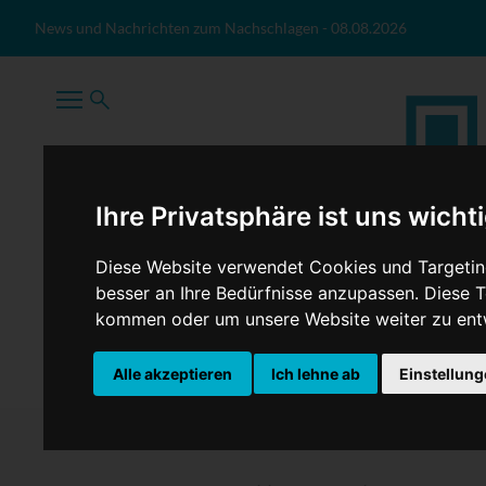
Zum Inhalt springen
News und Nachrichten zum Nachschlagen
-
08.08.2026
Ihre Privatsphäre ist uns wicht
Diese Website verwendet Cookies und Targeting
besser an Ihre Bedürfnisse anzupassen. Diese
kommen oder um unsere Website weiter zu ent
TopNews
Politik
Sport
Wirtschaft
Firmennews
Alle akzeptieren
Ich lehne ab
Einstellun