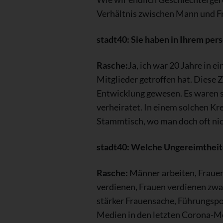
Verhältnis zwischen Mann und Fra
stadt40: Sie haben in Ihrem pe
Rasche:
Ja, ich war 20 Jahre in 
Mitglieder getroffen hat. Diese Z
Entwicklung gewesen. Es waren s
verheiratet. In einem solchen Kr
Stammtisch, wo man doch oft nich
stadt40: Welche Ungereimtheit
Rasche:
Männer arbeiten, Frauen
verdienen, Frauen verdienen zwar
stärker Frauensache, Führungspo
Medien in den letzten Corona-Mo