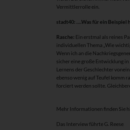
Vermittlerrolle ein.
stadt40: ….Was für ein Beispiel 
Rasche:
Ein erstmal als reines Pa
individuellen Thema „Wie wichtig
Wenn ich an die Nachkriegsgener
sicher eine große Entwicklung in 
Lernens der Geschlechter vonein
ebenso wenig auf Teufel komm r
forciert werden sollte. Gleichbe
Mehr Informationen finden Sie hi
Das Interview führte G. Reese