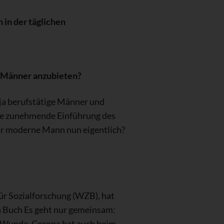
 in der täglichen
nd Männer anzubieten?
 ja berufstätige Männer und
die zunehmende Einführung des
der moderne Mann nun eigentlich?
ür Sozialforschung (WZB), hat
n Buch Es geht nur gemeinsam:
ie Wunde. Corona hat auch beim