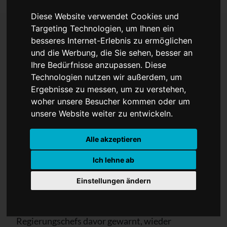
Diese Website verwendet Cookies und
Targeting Technologien, um Ihnen ein
besseres Internet-Erlebnis zu ermöglichen
Ukraine warnt EU vor
und die Werbung, die Sie sehen, besser an
Ihre Bedürfnisse anzupassen. Diese
Gipfeln mit Putin
Technologien nutzen wir außerdem, um
Ergebnisse zu messen, um zu verstehen,
woher unsere Besucher kommen oder um
unsere Website weiter zu entwickeln.
Alle akzeptieren
Ich lehne ab
Einstellungen ändern
Die ukrainische Regierung hat die EU-Staats- und
Regierungschefs davor gewarnt, wieder